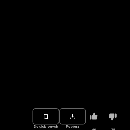
Do ulubionych
Pobierz
49
35