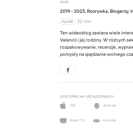
2019 - 2023
,
Rozrywka
,
Blogerzy
,
H
22 min
Full HD
Ten wideoblog zawiera wiele intere
Valencii i jej rodziny. W różnych se
rozpakowywanie, recenzje, wypra
pomysły na spędzanie wolnego cza
DOSTĘPNE NA URZĄDZENIACH
iOS
Android
Smart TV
Konsole