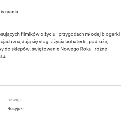
iszpania
sujących filmików o życiu i przygodach młodej blogerki
kcjach znajdują się vlogi z życia bohaterki, podróże,
wy do sklepów, świętowanie Nowego Roku i różne
su.
DŹWIĘK
Rosyjski