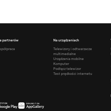
a partnerów
Na urządzeniach
półpraca
Telewizory i odtwarzacze
multimedialne
Urządzenia mobilne
Komputer
Podłącz telewizor
Test prędkości internetu