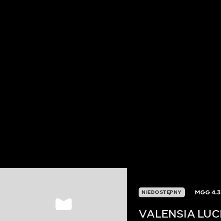
MGG
4.3
NIEDOSTĘPNY
VALENSIA LUC