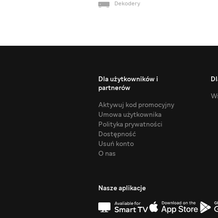
Dekodery
Dla użytkowników i
Dl
partnerów
Ws
Aktywuj kod promocyjny
Umowa użytkownika
Polityka prywatności
Dostępność
Usuń konto
O nas
Nasze aplikacje