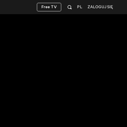
Free TV
PL
ZALOGUJ SIĘ