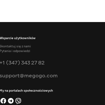
Wsparcie użytkowników
Skontaktuj się z nami
Pytania i odpowiedzi
+1 (347) 343 27 82
support@megogo.com
My na portalach społecznościowych