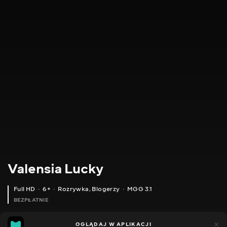
Valensia Lucky
Full HD
6+
Rozrywka
,
Blogerzy
MGG 3.1
BEZPŁATNIE
MGG
80
49
OGLĄDAJ W APLIKACJI