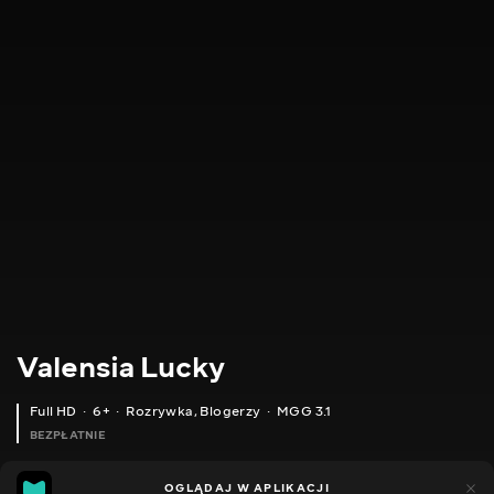
Valensia Lucky
Full HD
6+
Rozrywka
,
Blogerzy
MGG 3.1
BEZPŁATNIE
MGG
80
49
OGLĄDAJ W APLIKACJI