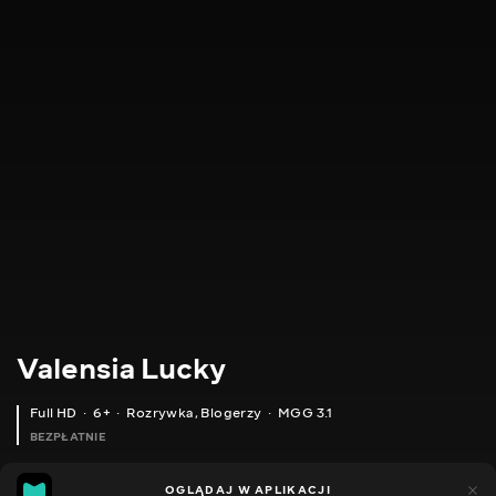
Valensia Lucky
Full HD
6+
Rozrywka
,
Blogerzy
MGG 3.1
BEZPŁATNIE
MGG
80
49
OGLĄDAJ W APLIKACJI