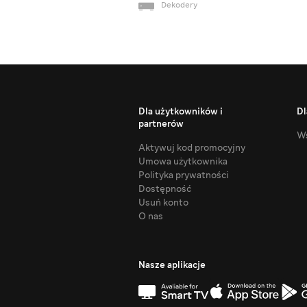
Dekodery
Dla użytkowników i
Dl
partnerów
Ws
Aktywuj kod promocyjny
Umowa użytkownika
Polityka prywatności
Dostępność
Usuń konto
O nas
Nasze aplikacje