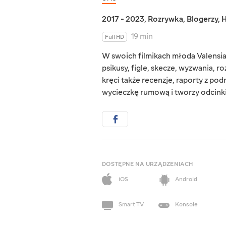
2017 - 2023
,
Rozrywka
,
Blogerzy
,
H
19 min
Full HD
W swoich filmikach młoda Valensia 
psikusy, figle, skecze, wyzwania,
kręci także recenzje, raporty z po
wycieczkę rumową i tworzy odcinki
DOSTĘPNE NA URZĄDZENIACH
iOS
Android
Smart TV
Konsole