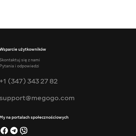
Wsparcie użytkowników
Skontaktuj się z nami
Pytania i odpowiedzi
+1 (347) 343 27 82
support@megogo.com
My na portalach społecznościowych