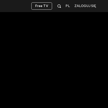
Free TV
PL
ZALOGUJ SIĘ