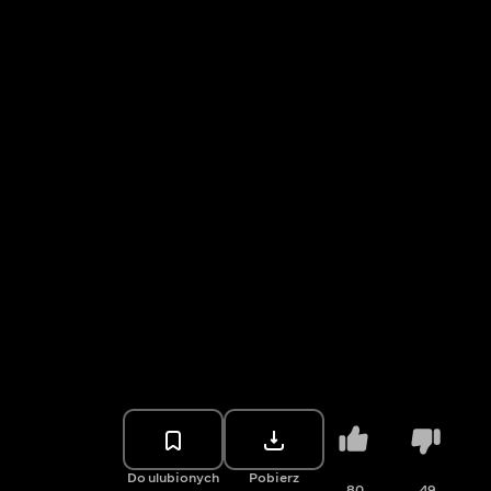
Do ulubionych
Pobierz
80
49