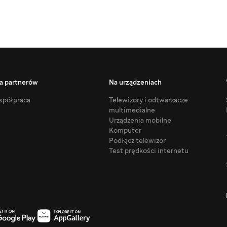
a partnerów
Na urządzeniach
półpraca
Telewizory i odtwarzacze
multimedialne
Urządzenia mobilne
Komputer
Podłącz telewizor
Test prędkości internetu