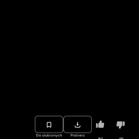
Do ulubionych
Pobierz
80
49