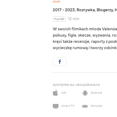
2017 - 2023
,
Rozrywka
,
Blogerzy
,
H
12 min
Full HD
W swoich filmikach młoda Valensia 
psikusy, figle, skecze, wyzwania,
kręci także recenzje, raporty z po
wycieczkę rumową i tworzy odcinki
DOSTĘPNE NA URZĄDZENIACH
iOS
Android
Smart TV
Konsole