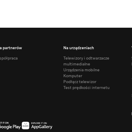
a partnerów
Na urządzeniach
półpraca
Telewizory i odtwarzacze
multimedialne
Urządzenia mobilne
Komputer
Podłącz telewizor
Test prędkości internetu