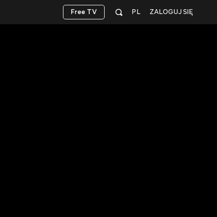
Free TV
PL
ZALOGUJ SIĘ