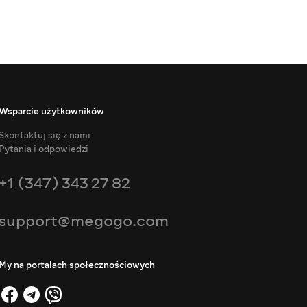
Wsparcie użytkowników
Skontaktuj się z nami
Pytania i odpowiedzi
+1 (347) 343 27 82
support@megogo.com
My na portalach społecznościowych