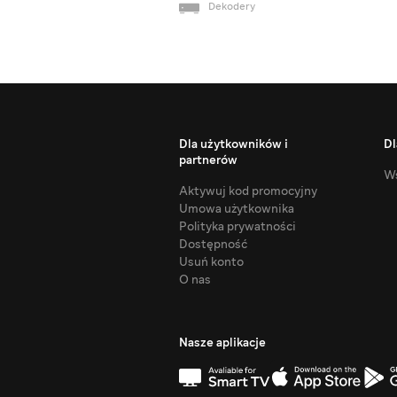
Dekodery
Dla użytkowników i
Dl
partnerów
Ws
Aktywuj kod promocyjny
Umowa użytkownika
Polityka prywatności
Dostępność
Usuń konto
O nas
Nasze aplikacje