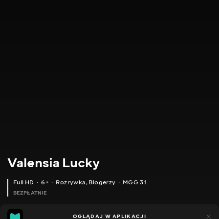
Valensia Lucky
Full HD
6+
Rozrywka
,
Blogerzy
MGG 3.1
BEZPŁATNIE
MGG
80
49
OGLĄDAJ W APLIKACJI