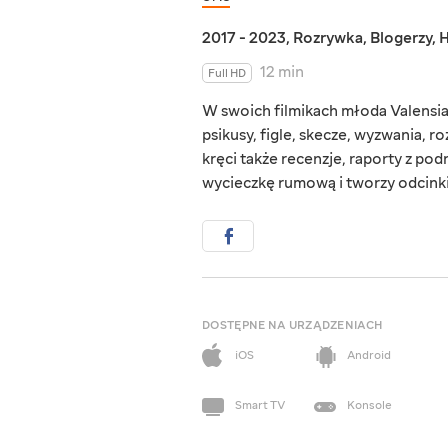
2017 - 2023
,
Rozrywka
,
Blogerzy
,
H
12 min
Full HD
W swoich filmikach młoda Valensia 
psikusy, figle, skecze, wyzwania,
kręci także recenzje, raporty z po
wycieczkę rumową i tworzy odcinki
DOSTĘPNE NA URZĄDZENIACH
iOS
Android
Smart TV
Konsole