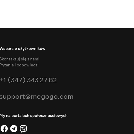
Wsparcie użytkowników
Skontaktuj się z nami
Pytania i odpowiedzi
+1 (347) 343 27 82
support@megogo.com
My na portalach społecznościowych