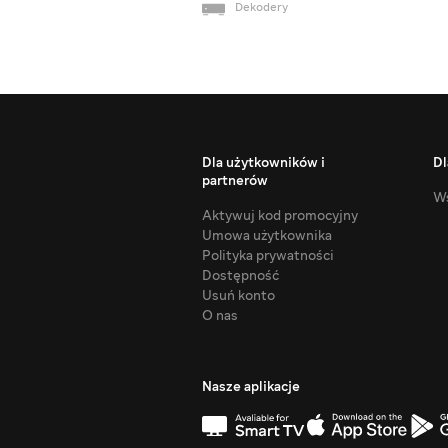
Dekodery
Dla użytkowników i
Dl
partnerów
Ws
Aktywuj kod promocyjny
Umowa użytkownika
Polityka prywatności
Dostępność
Usuń konto
O nas
Nasze aplikacje