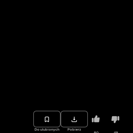
Do ulubionych
Pobierz
80
49