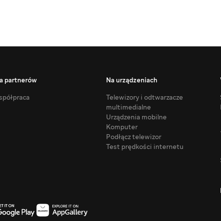
a partnerów
Na urządzeniach
półpraca
Telewizory i odtwarzacze
multimedialne
Urządzenia mobilne
Komputer
Podłącz telewizor
Test prędkości internetu