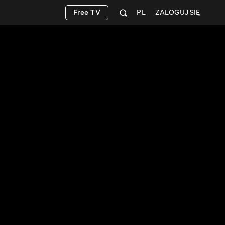
Free TV
PL
ZALOGUJ SIĘ