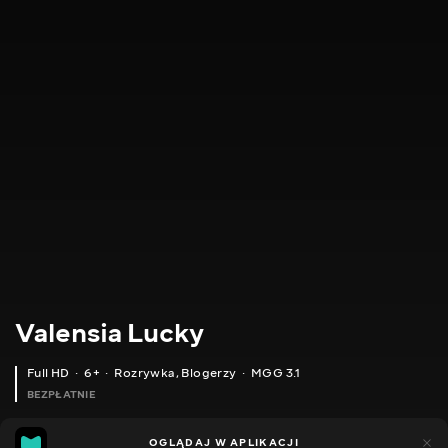
Valensia Lucky
Full HD
6+
Rozrywka
,
Blogerzy
MGG 3.1
BEZPŁATNIE
MGG
80
49
OGLĄDAJ W APLIKACJI