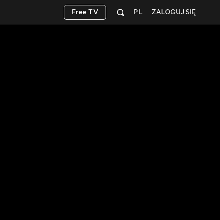
Free TV
PL
ZALOGUJ SIĘ