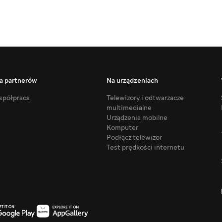
a partnerów
Na urządzeniach
półpraca
Telewizory i odtwarzacze
multimedialne
Urządzenia mobilne
Komputer
Podłącz telewizor
Test prędkości internetu