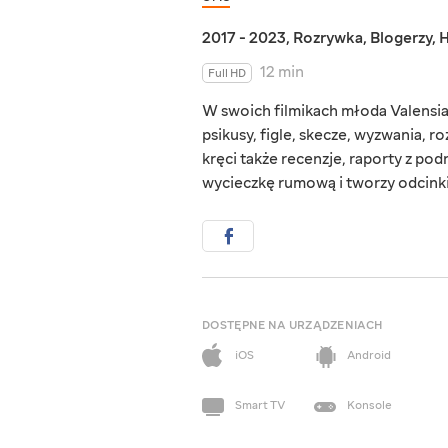
2017 - 2023
,
Rozrywka
,
Blogerzy
,
H
12 min
Full HD
W swoich filmikach młoda Valensia 
psikusy, figle, skecze, wyzwania,
kręci także recenzje, raporty z po
wycieczkę rumową i tworzy odcinki
DOSTĘPNE NA URZĄDZENIACH
iOS
Android
Smart TV
Konsole