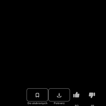
Do ulubionych
Pobierz
80
49