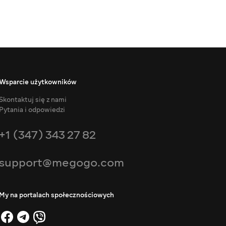
Wsparcie użytkowników
Skontaktuj się z nami
Pytania i odpowiedzi
+1 (347) 343 27 82
support@megogo.com
My na portalach społecznościowych