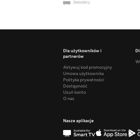
Dekodery
Dla użytkowników i
Dl
partnerów
Ws
Aktywuj kod promocyjny
Umowa użytkownika
Polityka prywatności
Dostępność
Usuń konto
O nas
Nasze aplikacje