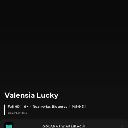
Valensia Lucky
Full HD
6+
Rozrywka
,
Blogerzy
MGG 3.1
BEZPŁATNIE
MGG
80
49
OGLĄDAJ W APLIKACJI