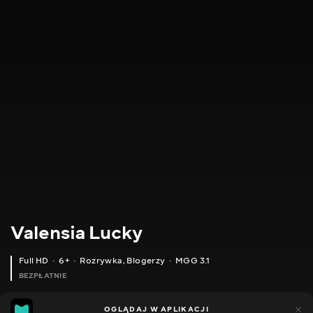
Valensia Lucky
Full HD
6+
Rozrywka
,
Blogerzy
MGG 3.1
BEZPŁATNIE
MGG
80
49
OGLĄDAJ W APLIKACJI