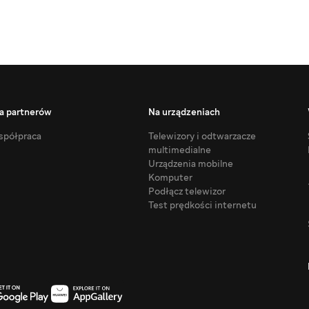
a partnerów
Na urządzeniach
półpraca
Telewizory i odtwarzacze
multimedialne
Urządzenia mobilne
Komputer
Podłącz telewizor
Test prędkości internetu