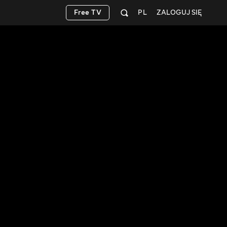
Free TV
PL
ZALOGUJ SIĘ