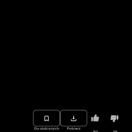
Do ulubionych
Pobierz
80
49