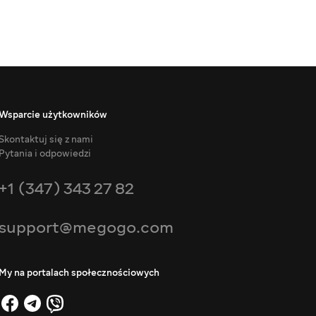
Wsparcie użytkowników
Skontaktuj się z nami
Pytania i odpowiedzi
+1 (347) 343 27 82
support@megogo.com
My na portalach społecznościowych