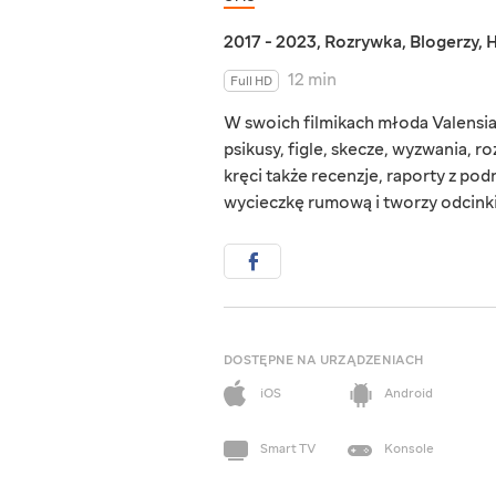
2017 - 2023
,
Rozrywka
,
Blogerzy
,
H
12 min
Full HD
W swoich filmikach młoda Valensia 
psikusy, figle, skecze, wyzwania,
kręci także recenzje, raporty z po
wycieczkę rumową i tworzy odcinki
DOSTĘPNE NA URZĄDZENIACH
iOS
Android
Smart TV
Konsole