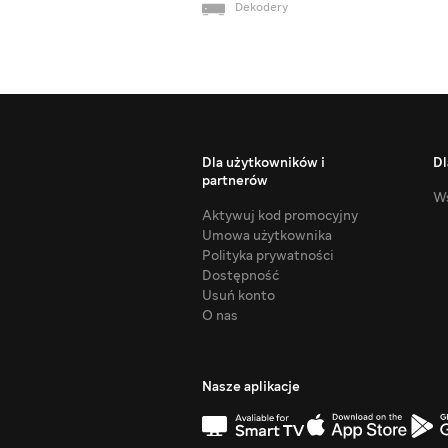
Dekodery
Dla użytkowników i
Dl
partnerów
Ws
Aktywuj kod promocyjny
Umowa użytkownika
Polityka prywatności
Dostępność
Usuń konto
O nas
Nasze aplikacje