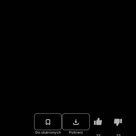
Do ulubionych
Pobierz
27
27