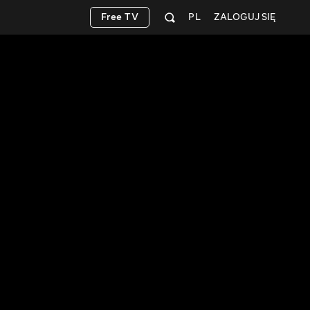
Free TV
PL
ZALOGUJ SIĘ