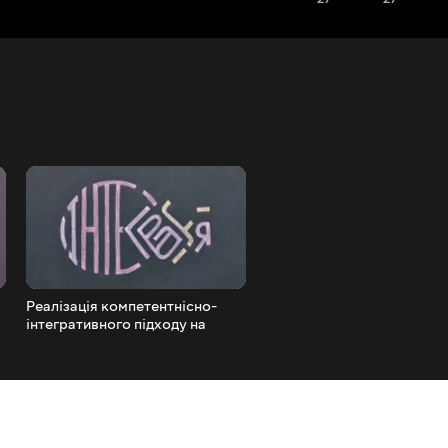
Реалізація компетентнісно-
Закупівлі комп ютерної те
інтегративного підходу на
для освіти через ProZorro
уроках у фокусі НУШ