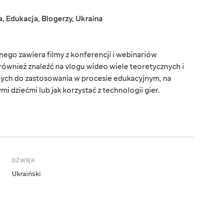
a
,
Edukacja
,
Blogerzy
,
Ukraina
ego zawiera filmy z konferencji i webinariów
ównież znaleźć na vlogu wideo wiele teoretycznych i
ych do zastosowania w procesie edukacyjnym, na
i dziećmi lub jak korzystać z technologii gier.
DŹWIĘK
Ukraiński