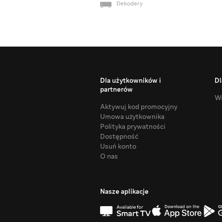
Dekodery
Dla użytkowników i
Dl
partnerów
Ws
Aktywuj kod promocyjny
Umowa użytkownika
Polityka prywatności
Dostępność
Usuń konto
O nas
Nasze aplikacje