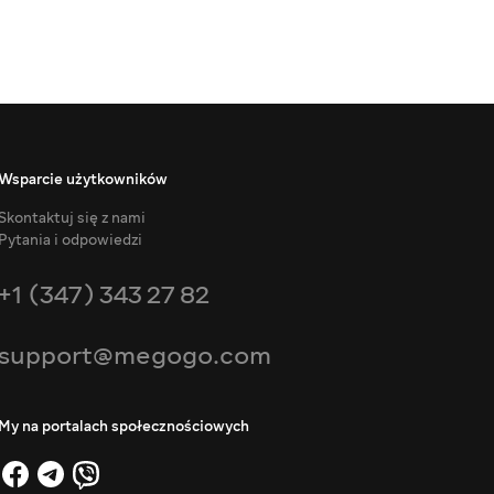
Wsparcie użytkowników
Skontaktuj się z nami
Pytania i odpowiedzi
+1 (347) 343 27 82
support@megogo.com
My na portalach społecznościowych