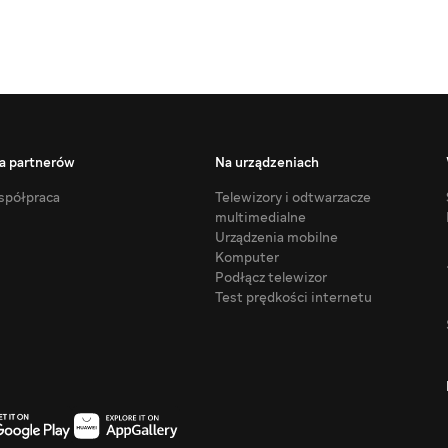
a partnerów
Na urządzeniach
półpraca
Telewizory i odtwarzacze
multimedialne
Urządzenia mobilne
Komputer
Podłącz telewizor
Test prędkości internetu