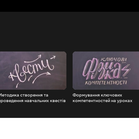
Методика створення та
Формування ключових
проведення навчальних квестів
компетентностей на уроках
фізики