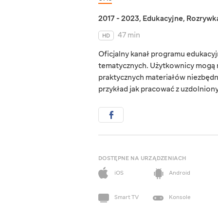
2017 - 2023
,
Edukacyjne
,
Rozrywk
47 min
HD
Oficjalny kanał programu edukacyjn
tematycznych. Użytkownicy mogą r
praktycznych materiałów niezbędn
przykład jak pracować z uzdolnionym
DOSTĘPNE NA URZĄDZENIACH
iOS
Android
Smart TV
Konsole