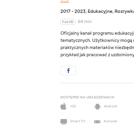
2017 - 2023
,
Edukacyjne
,
Rozrywk
64 min
Full HD
Oficjalny kanał programu edukacyjn
tematycznych. Użytkownicy mogą r
praktycznych materiałów niezbędn
przykład jak pracować z uzdolnionym
DOSTĘPNE NA URZĄDZENIACH
iOS
Android
Smart TV
Konsole