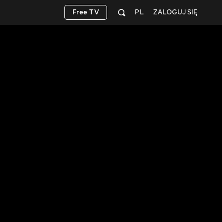
Free TV
PL
ZALOGUJ SIĘ