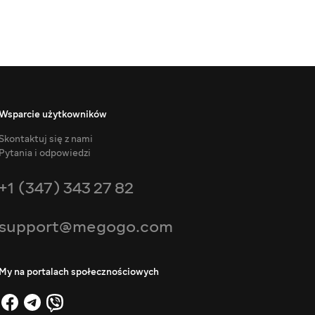
Wsparcie użytkowników
Skontaktuj się z nami
Pytania i odpowiedzi
+1 (347) 343 27 82
support@megogo.com
My na portalach społecznościowych