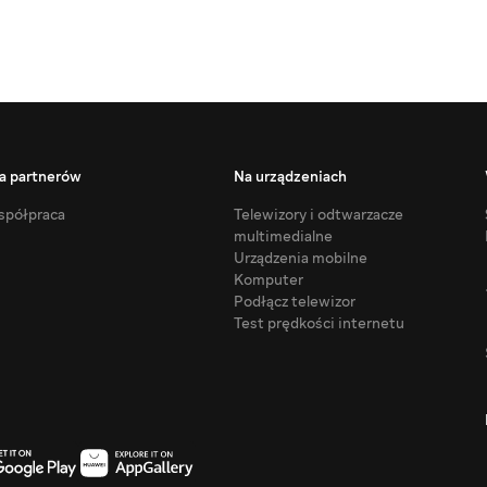
a partnerów
Na urządzeniach
półpraca
Telewizory i odtwarzacze
multimedialne
Urządzenia mobilne
Komputer
Podłącz telewizor
Test prędkości internetu