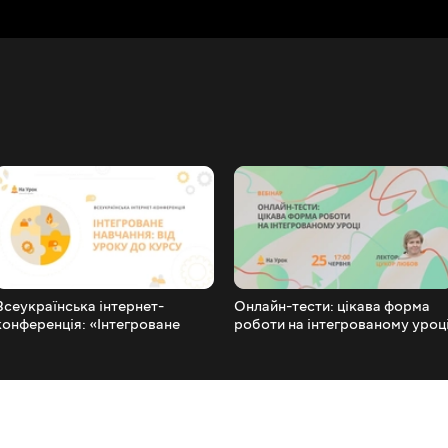
Всеукраїнська інтернет-
Онлайн-тести: цікава форма
конференція: «Інтегроване
роботи на інтегрованому уроц
навчання: від уроку до курсу»