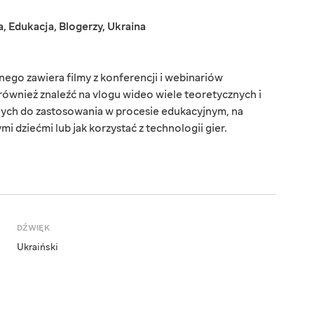
a
,
Edukacja
,
Blogerzy
,
Ukraina
ego zawiera filmy z konferencji i webinariów
ównież znaleźć na vlogu wideo wiele teoretycznych i
ych do zastosowania w procesie edukacyjnym, na
i dziećmi lub jak korzystać z technologii gier.
DŹWIĘK
Ukraiński