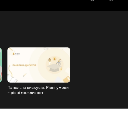
Панельна дискусія. Рівні умови
Т. Цюрмаста. Організація
і
– рівні можливості
допомоги учням із
порушеннями зору в умов
загальноосвітньої школи