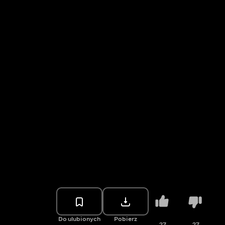
Do ulubionych
Pobierz
27
27