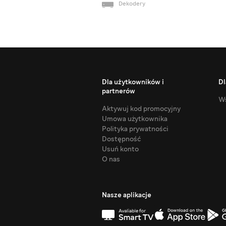
Dekodery
Dla użytkowników i
Dl
partnerów
Ws
Aktywuj kod promocyjny
Umowa użytkownika
Polityka prywatności
Dostępność
Usuń konto
O nas
Nasze aplikacje