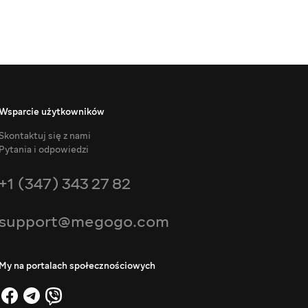
Wsparcie użytkowników
Skontaktuj się z nami
Pytania i odpowiedzi
+1 (347) 343 27 82
support@megogo.com
My na portalach społecznościowych