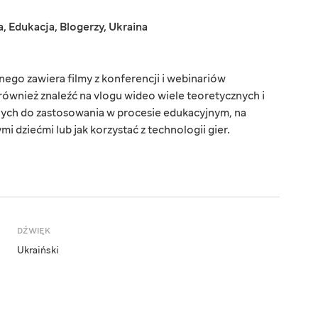
a
,
Edukacja
,
Blogerzy
,
Ukraina
ego zawiera filmy z konferencji i webinariów
ównież znaleźć na vlogu wideo wiele teoretycznych i
ych do zastosowania w procesie edukacyjnym, na
i dziećmi lub jak korzystać z technologii gier.
DŹWIĘK
Ukraiński