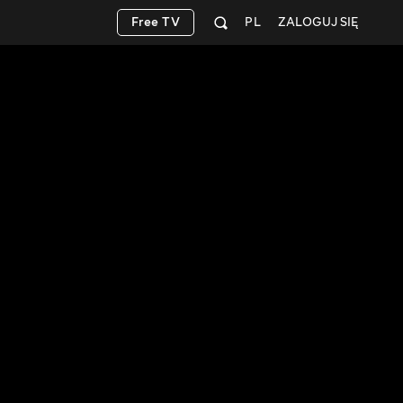
Free TV
PL
ZALOGUJ SIĘ