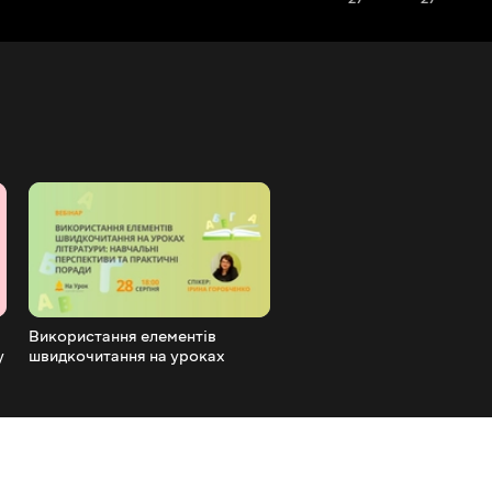
Використання елементів
Навчання в умовах пандемі
у
швидкочитання на уроках
рекомендації ООН та світ
літератури: навчальні
досвід
перспективи та практичні
поради