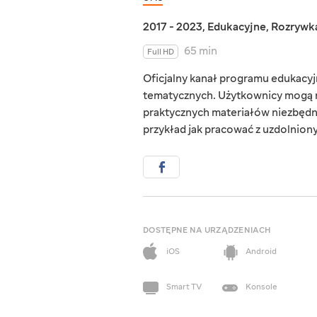
2017 - 2023
,
Edukacyjne
,
Rozrywk
65 min
Full HD
Oficjalny kanał programu edukacyjn
tematycznych. Użytkownicy mogą r
praktycznych materiałów niezbędn
przykład jak pracować z uzdolnionym
DOSTĘPNE NA URZĄDZENIACH
iOS
Android
Smart TV
Konsole