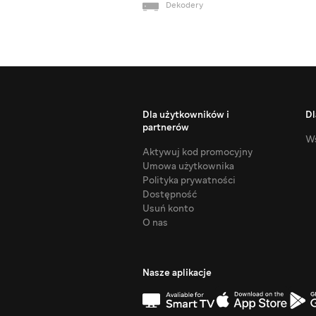
Dekodery
Dla użytkowników i
Dl
partnerów
Ws
Aktywuj kod promocyjny
Umowa użytkownika
Polityka prywatności
Dostępność
Usuń konto
O nas
Nasze aplikacje