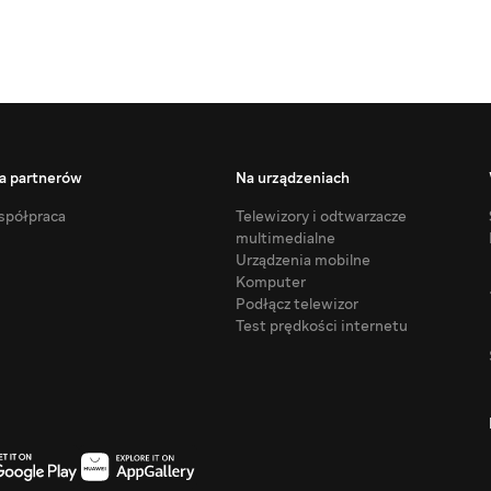
a partnerów
Na urządzeniach
półpraca
Telewizory i odtwarzacze
multimedialne
Urządzenia mobilne
Komputer
Podłącz telewizor
Test prędkości internetu