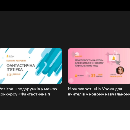
Розіграш подарунків у межах
Можливості «На Урок» для
конкурсу «Фантастична п
вчителів у новому навчальном
ятірка» (серпень 2020)
році