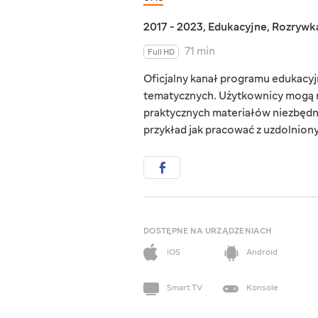
2017 - 2023
,
Edukacyjne
,
Rozrywk
71 min
Full HD
Oficjalny kanał programu edukacyjn
tematycznych. Użytkownicy mogą r
praktycznych materiałów niezbędn
przykład jak pracować z uzdolnionym
DOSTĘPNE NA URZĄDZENIACH
iOS
Android
Smart TV
Konsole