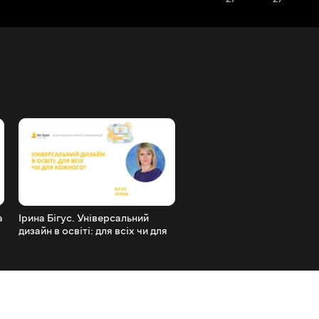
а
Ірина Бігус. Універсальний
Олена Казачінер.
дизайн в освіті: для всіх чи для
Лялькотерапія в роботі з 
кожного?
з особливими освітніми
потребами