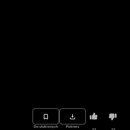
Do ulubionych
Pobierz
27
27