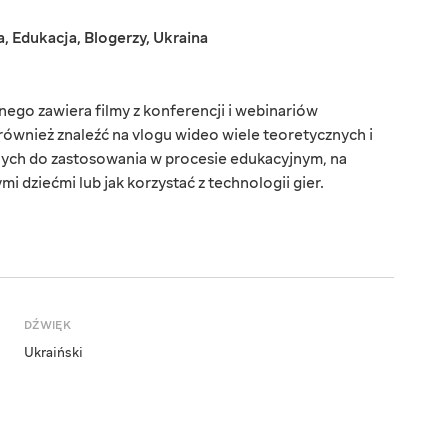
a
,
Edukacja
,
Blogerzy
,
Ukraina
ego zawiera filmy z konferencji i webinariów
ównież znaleźć na vlogu wideo wiele teoretycznych i
ych do zastosowania w procesie edukacyjnym, na
i dziećmi lub jak korzystać z technologii gier.
DŹWIĘK
Ukraiński