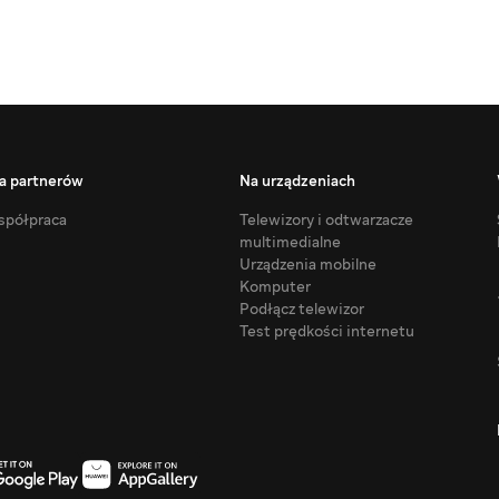
a partnerów
Na urządzeniach
półpraca
Telewizory i odtwarzacze
multimedialne
Urządzenia mobilne
Komputer
Podłącz telewizor
Test prędkości internetu