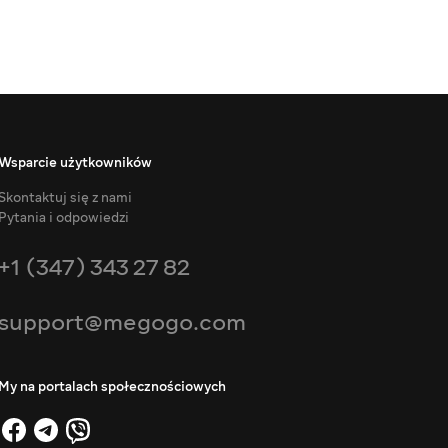
Wsparcie użytkowników
Skontaktuj się z nami
Pytania i odpowiedzi
+1 (347) 343 27 82
support@megogo.com
My na portalach społecznościowych