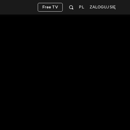
Free TV
PL
ZALOGUJ SIĘ