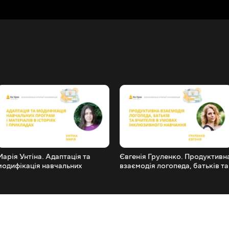
Марія Унтіна. Адаптація та
Євгенія Груленко. Продуктивн
модифікація навчальних
взаємодія логопеда, батьків та
програм і матеріалів в історіях
вчителів в умовах
і прикладах
інклюзивного навчання