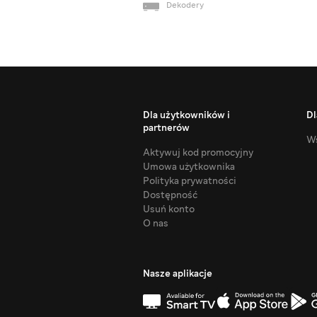
Dekodery
Dla użytkowników i
Dl
partnerów
Ws
Aktywuj kod promocyjny
Umowa użytkownika
Polityka prywatności
Dostępność
Usuń konto
O nas
Nasze aplikacje