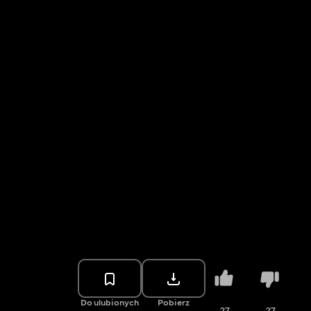
Do ulubionych
Pobierz
27
27