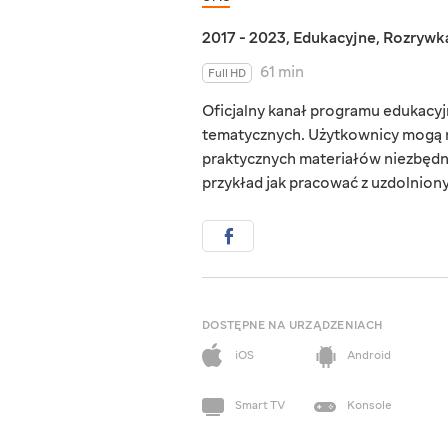
2017 - 2023
,
Edukacyjne
,
Rozrywk
61 min
Full HD
Oficjalny kanał programu edukacyjn
tematycznych. Użytkownicy mogą r
praktycznych materiałów niezbędn
przykład jak pracować z uzdolnionym
DOSTĘPNE NA URZĄDZENIACH
iOS
Android
Smart TV
Konsole