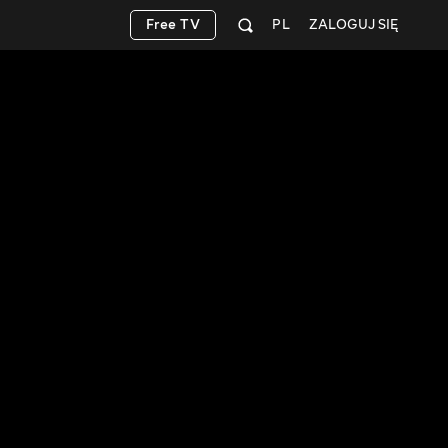
Free TV
PL
ZALOGUJ SIĘ