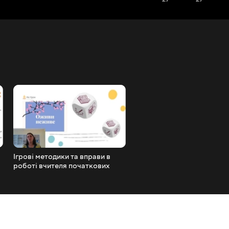
Ігрові методики та вправи в
Ганна Дудіч. Закордонні
роботі вчителя початкових
інтернет-ресурси для
класів
професійного розвитку
вчителя англійської мови