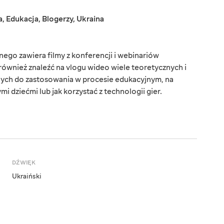
a
,
Edukacja
,
Blogerzy
,
Ukraina
ego zawiera filmy z konferencji i webinariów
ównież znaleźć na vlogu wideo wiele teoretycznych i
ych do zastosowania w procesie edukacyjnym, na
i dziećmi lub jak korzystać z technologii gier.
DŹWIĘK
Ukraiński