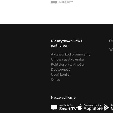
Dekodery
Dla użytkowników i
Dl
partnerów
Ws
Aktywuj kod promocyjny
Umowa użytkownika
Polityka prywatności
Dostępność
Usuń konto
O nas
Nasze aplikacje