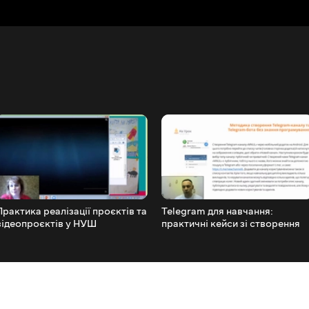
Практика реалізації проєктів та
Telegram для навчання:
відеопроєктів у НУШ
практичні кейси зі створення
вчителем каналу та бота