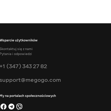
Wsparcie użytkowników
Skontaktuj się z nami
Pytania i odpowiedzi
+1 (347) 343 27 82
support@megogo.com
My na portalach społecznościowych