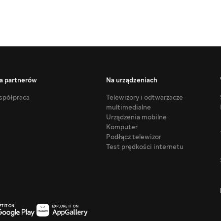
a partnerów
Na urządzeniach
półpraca
Telewizory i odtwarzacze
multimedialne
Urządzenia mobilne
Komputer
Podłącz telewizor
Test prędkości internetu