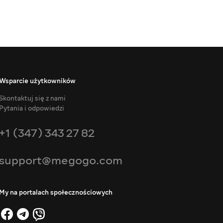
Wsparcie użytkowników
Skontaktuj się z nami
Pytania i odpowiedzi
+1 (347) 343 27 82
support@megogo.com
My na portalach społecznościowych