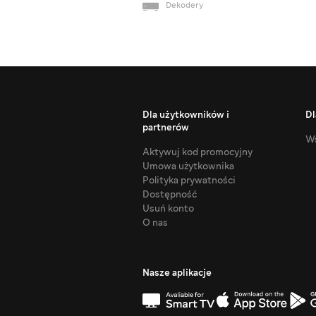
Dekodery
Dla użytkowników i
Dl
partnerów
Ws
Aktywuj kod promocyjny
Umowa użytkownika
Polityka prywatności
Dostępność
Usuń konto
O nas
Nasze aplikacje