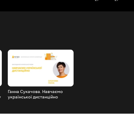
Ганна Сукачова. Навчаємо
Світлана Корпач. Головні
у
української дистанційно
завдання вчителя на урок
української мови