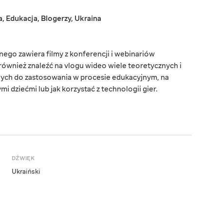
a
,
Edukacja
,
Blogerzy
,
Ukraina
ego zawiera filmy z konferencji i webinariów
ównież znaleźć na vlogu wideo wiele teoretycznych i
ych do zastosowania w procesie edukacyjnym, na
i dziećmi lub jak korzystać z technologii gier.
DŹWIĘK
Ukraiński