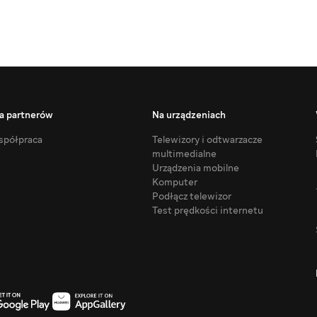
a partnerów
Na urządzeniach
półpraca
Telewizory i odtwarzacze
multimedialne
Urządzenia mobilne
Komputer
Podłącz telewizor
Test prędkości internetu