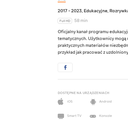
2017 - 2023
,
Edukacyjne
,
Rozrywk
58 min
Full HD
Oficjalny kanał programu edukacyjn
tematycznych. Użytkownicy mogą r
praktycznych materiałów niezbędn
przykład jak pracować z uzdolnionym
DOSTĘPNE NA URZĄDZENIACH
iOS
Android
Smart TV
Konsole