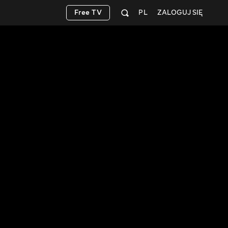
Free TV
PL
ZALOGUJ SIĘ