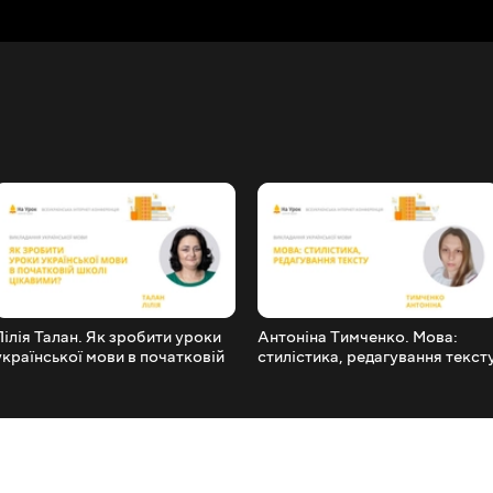
Лілія Талан. Як зробити уроки
Антоніна Тимченко. Мова:
української мови в початковій
стилістика, редагування текст
школі цікавими?