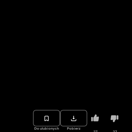
Do ulubionych
Pobierz
27
27