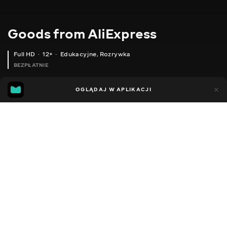
Goods from AliExpress
Full HD
12+
Edukacyjne
,
Rozrywka
BEZPŁATNIE
11
5
OGLĄDAJ W APLIKACJI
Dodano do ulubionych
UDOSTĘPNIJ
Sezon 1
Sezon 2
Sezon 3
Sezon 4
Sezon 5
Sezon 
Facebook
Kopiuj link
КОРОТКІ ЧОБІТКИ В СТИЛІ UGG
ТЕПЛІ ТАПОЧКИ
2020 - 2025
,
Ukraina
Edukacyjne
,
Rozrywka