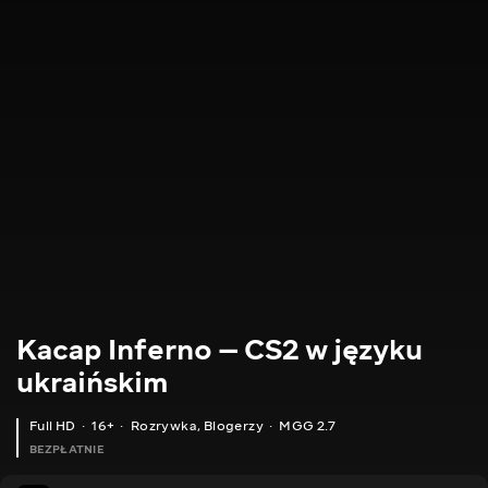
Kacap Inferno — CS2 w języku
ukraińskim
Full HD
16+
Rozrywka
,
Blogerzy
MGG 2.7
BEZPŁATNIE