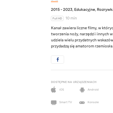
2015 - 2023
,
Edukacyjne
,
Rozrywk
10 min
Full HD
Kanał zawiera liczne filmy, w któ
tworzenia noży, narzędzi i innych
udziela wielu przydatnych wskazówe
przydadzą się amatorom rzemiosła
DOSTĘPNE NA URZĄDZENIACH
iOS
Android
Smart TV
Konsole