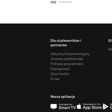
Dekodery
Dla użytkowników i
Dl
partnerów
Ws
Aktywuj kod promocyjny
Umowa użytkownika
Polityka prywatności
Dostępność
Usuń konto
O nas
Nasze aplikacje