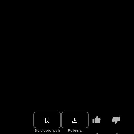
Do ulubionych
Pobierz
9
3