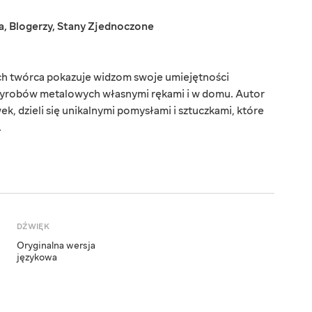
a
,
Blogerzy
,
Stany Zjednoczone
rych twórca pokazuje widzom swoje umiejętności
 wyrobów metalowych własnymi rękami i w domu. Autor
k, dzieli się unikalnymi pomysłami i sztuczkami, które
.
DŹWIĘK
Oryginalna wersja
językowa