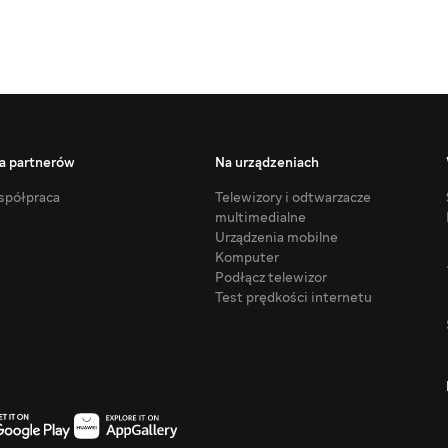
a partnerów
Na urządzeniach
półpraca
Telewizory i odtwarzacze
multimedialne
Urządzenia mobilne
Komputer
Podłącz telewizor
Test prędkości internetu