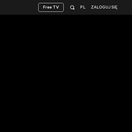
Free TV
PL
ZALOGUJ SIĘ