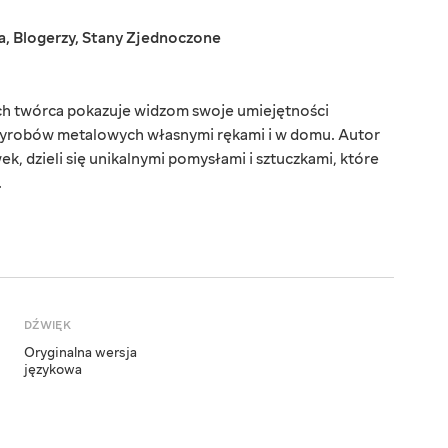
a
,
Blogerzy
,
Stany Zjednoczone
rych twórca pokazuje widzom swoje umiejętności
 wyrobów metalowych własnymi rękami i w domu. Autor
k, dzieli się unikalnymi pomysłami i sztuczkami, które
.
DŹWIĘK
Oryginalna wersja
językowa