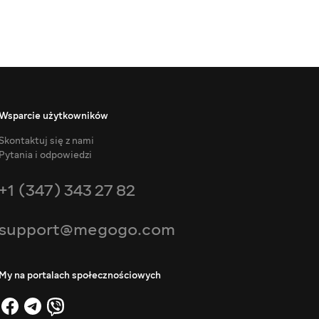
Wsparcie użytkowników
Skontaktuj się z nami
Pytania i odpowiedzi
+1 (347) 343 27 82
support@megogo.com
My na portalach społecznościowych