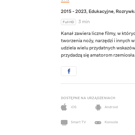
2015 - 2023
,
Edukacyjne
,
Rozrywk
3 min
Full HD
Kanał zawiera liczne filmy, w któ
tworzenia noży, narzędzi i innych
udziela wielu przydatnych wskazówe
przydadzą się amatorom rzemiosła
DOSTĘPNE NA URZĄDZENIACH
iOS
Android
Smart TV
Konsole