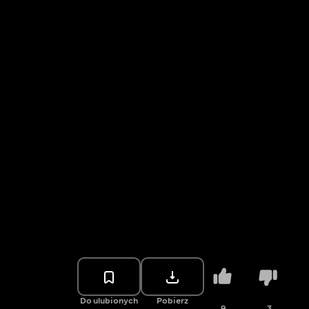
Do ulubionych
Pobierz
9
3