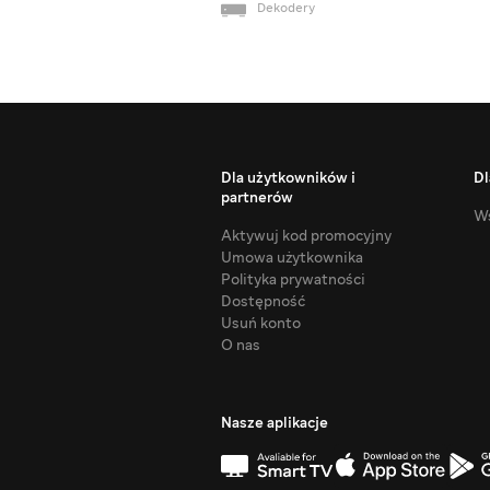
Dekodery
Dla użytkowników i
Dl
partnerów
Ws
Aktywuj kod promocyjny
Umowa użytkownika
Polityka prywatności
Dostępność
Usuń konto
O nas
Nasze aplikacje