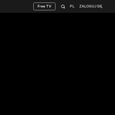
Free TV
PL
ZALOGUJ SIĘ