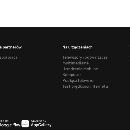
a partnerów
Na urządzeniach
półpraca
Telewizory i odtwarzacze
multimedialne
Urządzenia mobilne
Komputer
Podłącz telewizor
Test prędkości internetu