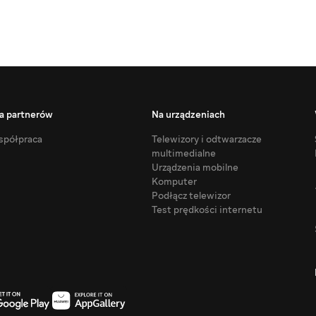
a partnerów
Na urządzeniach
półpraca
Telewizory i odtwarzacze
multimedialne
Urządzenia mobilne
Komputer
Podłącz telewizor
Test prędkości internetu