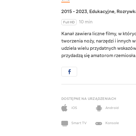
2015 - 2023
,
Edukacyjne
,
Rozrywk
10 min
Full HD
Kanał zawiera liczne filmy, w któ
tworzenia noży, narzędzi i innych
udziela wielu przydatnych wskazówe
przydadzą się amatorom rzemiosła
DOSTĘPNE NA URZĄDZENIACH
iOS
Android
Smart TV
Konsole