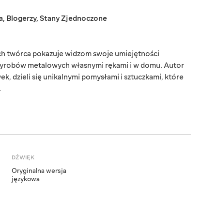
a
,
Blogerzy
,
Stany Zjednoczone
rych twórca pokazuje widzom swoje umiejętności
 wyrobów metalowych własnymi rękami i w domu. Autor
k, dzieli się unikalnymi pomysłami i sztuczkami, które
.
DŹWIĘK
Oryginalna wersja
językowa