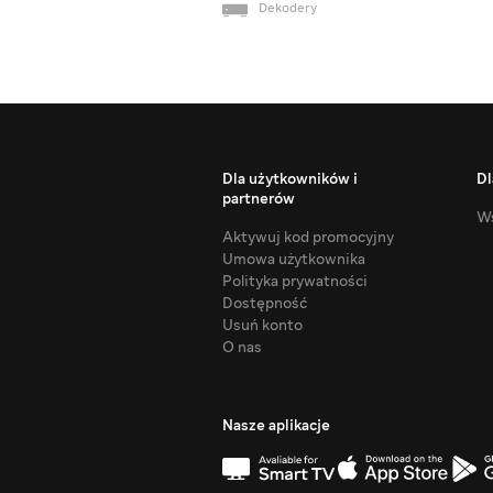
Dekodery
Dla użytkowników i
Dl
partnerów
Ws
Aktywuj kod promocyjny
Umowa użytkownika
Polityka prywatności
Dostępność
Usuń konto
O nas
Nasze aplikacje