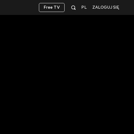
Free TV
PL
ZALOGUJ SIĘ