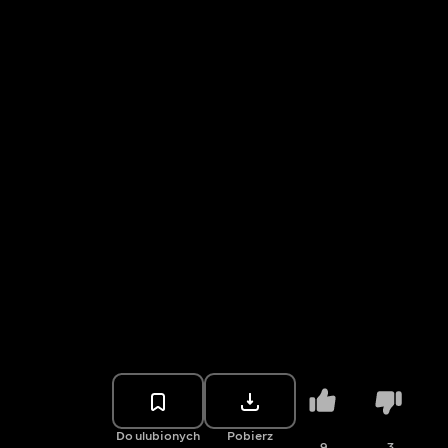
Do ulubionych
Pobierz
9
3