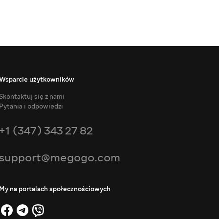
Wsparcie użytkowników
Skontaktuj się z nami
Pytania i odpowiedzi
+1 (347) 343 27 82
support@megogo.com
My na portalach społecznościowych