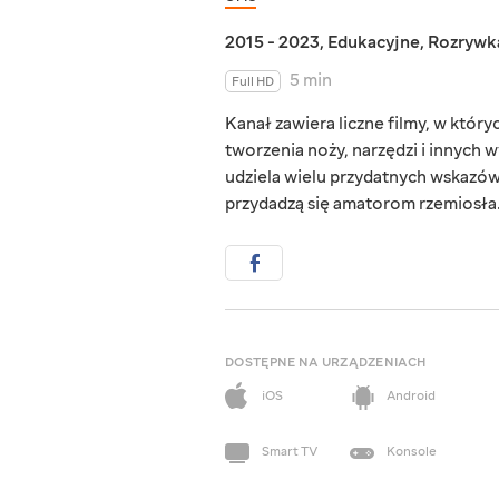
2015 - 2023
,
Edukacyjne
,
Rozrywk
5 min
Full HD
Kanał zawiera liczne filmy, w któ
tworzenia noży, narzędzi i innych
udziela wielu przydatnych wskazówe
przydadzą się amatorom rzemiosła
DOSTĘPNE NA URZĄDZENIACH
iOS
Android
Smart TV
Konsole