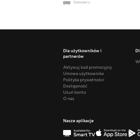
Dekodery
Dla użytkowników i
Dl
partnerów
Ws
Aktywuj kod promocyjny
Umowa użytkownika
Polityka prywatności
Dostępność
Usuń konto
O nas
Nasze aplikacje