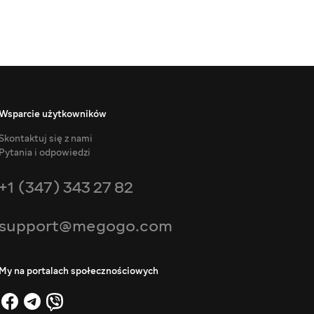
Wsparcie użytkowników
Skontaktuj się z nami
Pytania i odpowiedzi
+1 (347) 343 27 82
support@megogo.com
My na portalach społecznościowych