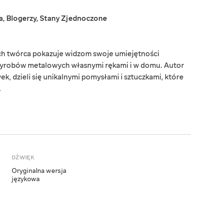
a
,
Blogerzy
,
Stany Zjednoczone
rych twórca pokazuje widzom swoje umiejętności
 wyrobów metalowych własnymi rękami i w domu. Autor
k, dzieli się unikalnymi pomysłami i sztuczkami, które
.
DŹWIĘK
Oryginalna wersja
językowa