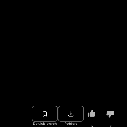
Do ulubionych
Pobierz
9
3