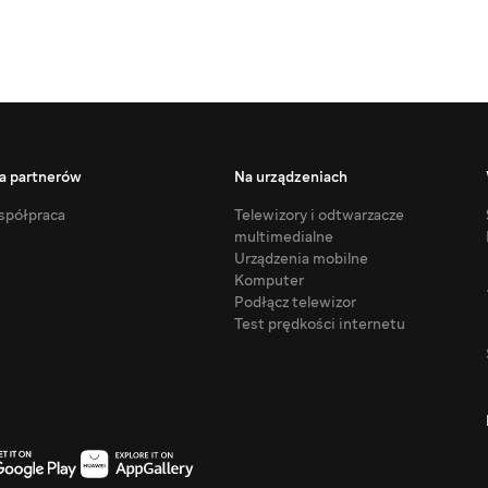
a partnerów
Na urządzeniach
półpraca
Telewizory i odtwarzacze
multimedialne
Urządzenia mobilne
Komputer
Podłącz telewizor
Test prędkości internetu