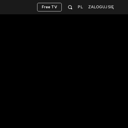
Free TV
PL
ZALOGUJ SIĘ