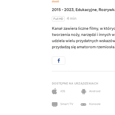
2015 - 2023
,
Edukacyjne
,
Rozrywk
4 min
Full HD
Kanał zawiera liczne filmy, w któ
tworzenia noży, narzędzi i innych
udziela wielu przydatnych wskazówe
przydadzą się amatorom rzemiosła
DOSTĘPNE NA URZĄDZENIACH
iOS
Android
Smart TV
Konsole