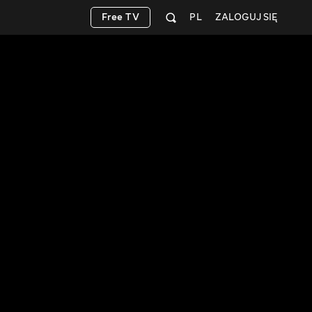
Free TV
PL
ZALOGUJ SIĘ