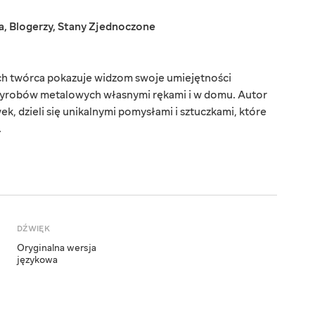
a
,
Blogerzy
,
Stany Zjednoczone
rych twórca pokazuje widzom swoje umiejętności
 wyrobów metalowych własnymi rękami i w domu. Autor
k, dzieli się unikalnymi pomysłami i sztuczkami, które
.
DŹWIĘK
Oryginalna wersja
językowa