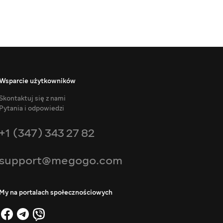
Wsparcie użytkowników
Skontaktuj się z nami
Pytania i odpowiedzi
+1 (347) 343 27 82
support@megogo.com
My na portalach społecznościowych