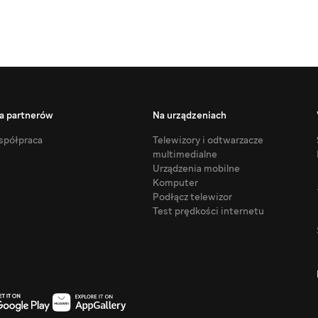
a partnerów
Na urządzeniach
półpraca
Telewizory i odtwarzacze
multimedialne
Urządzenia mobilne
Komputer
Podłącz telewizor
Test prędkości internetu