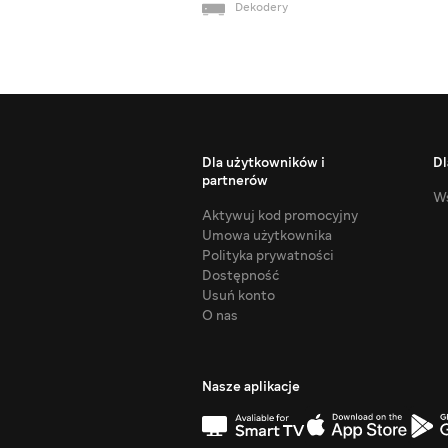
Dekodery
Dla użytkowników i
Dl
partnerów
Ws
Aktywuj kod promocyjny
Umowa użytkownika
Polityka prywatności
Dostępność
Usuń konto
O nas
Nasze aplikacje