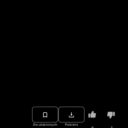
Do ulubionych
Pobierz
9
3