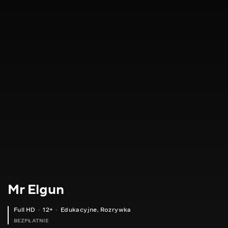
Mr Elgun
Full HD
12+
Edukacyjne
,
Rozrywka
BEZPŁATNIE