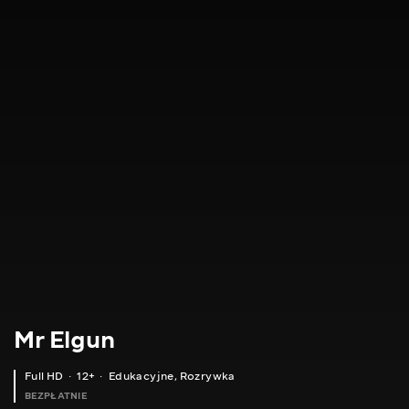
Mr Elgun
Full HD
12+
Edukacyjne
,
Rozrywka
BEZPŁATNIE