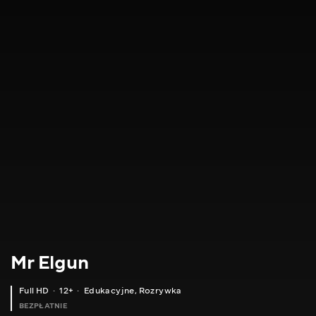
Mr Elgun
Full HD
12+
Edukacyjne
,
Rozrywka
BEZPŁATNIE