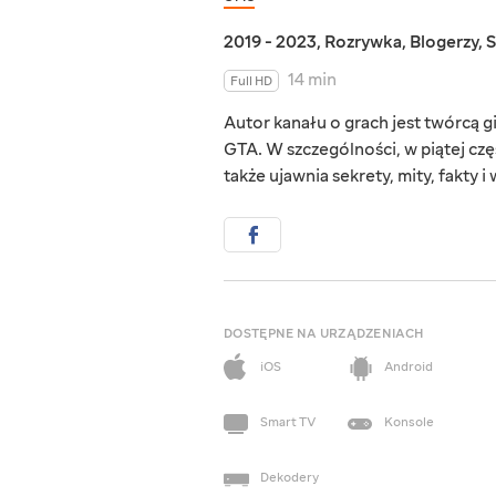
2019 - 2023
,
Rozrywka
,
Blogerzy
,
S
14 min
Full HD
Autor kanału o grach jest twórcą 
GTA. W szczególności, w piątej częś
także ujawnia sekrety, mity, fakty i
DOSTĘPNE NA URZĄDZENIACH
iOS
Android
Smart TV
Konsole
Dekodery