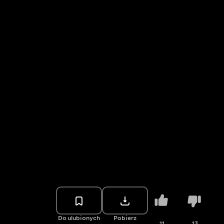
Do ulubionych
Pobierz
11
13