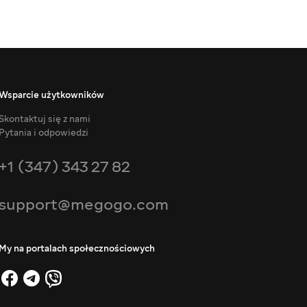
Wsparcie użytkowników
Skontaktuj się z nami
Pytania i odpowiedzi
+1 (347) 343 27 82
support@megogo.com
My na portalach społecznościowych