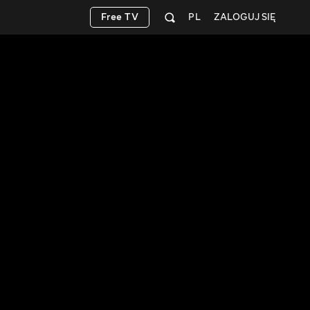
Free TV
PL
ZALOGUJ SIĘ