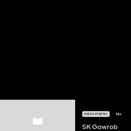
16+
NIEDOSTĘPNY
SK Gowrob