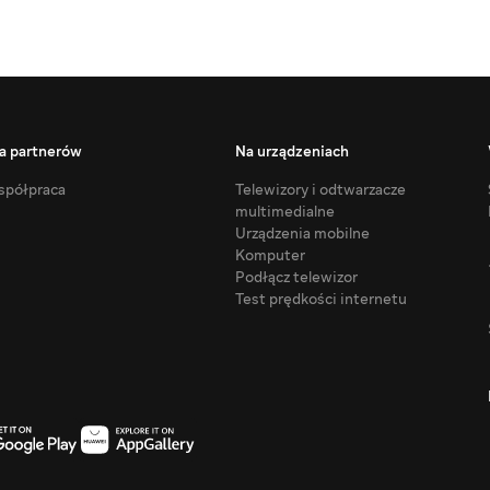
a partnerów
Na urządzeniach
półpraca
Telewizory i odtwarzacze
multimedialne
Urządzenia mobilne
Komputer
Podłącz telewizor
Test prędkości internetu