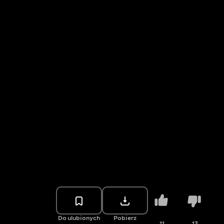
Do ulubionych
Pobierz
11
13