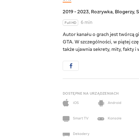
2019 - 2023
,
Rozrywka
,
Blogerzy
,
S
6 min
Full HD
Autor kanału o grach jest twórcą 
GTA. W szczególności, w piątej częś
także ujawnia sekrety, mity, fakty i
DOSTĘPNE NA URZĄDZENIACH
iOS
Android
Smart TV
Konsole
Dekodery