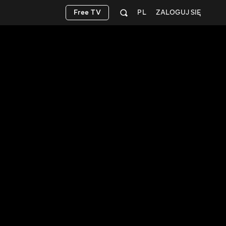
Free TV
PL
ZALOGUJ SIĘ