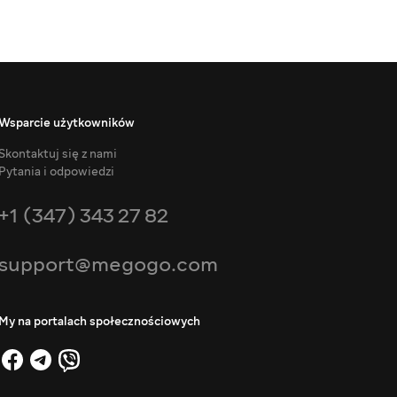
Wsparcie użytkowników
Skontaktuj się z nami
Pytania i odpowiedzi
+1 (347) 343 27 82
support@megogo.com
My na portalach społecznościowych