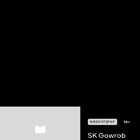
16+
NIEDOSTĘPNY
SK Gowrob