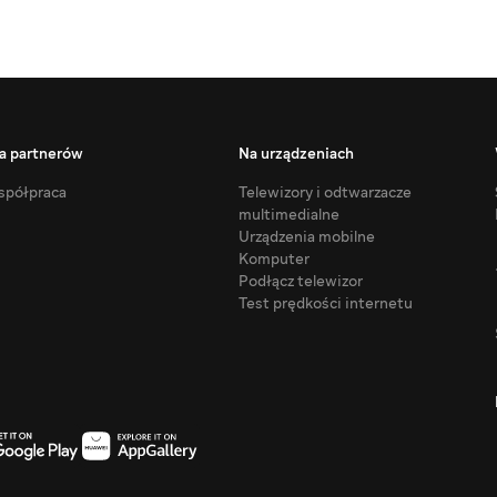
a partnerów
Na urządzeniach
półpraca
Telewizory i odtwarzacze
multimedialne
Urządzenia mobilne
Komputer
Podłącz telewizor
Test prędkości internetu