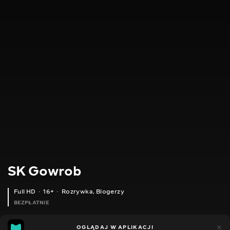
SK Gowrob
Full HD
16+
Rozrywka
,
Blogerzy
BEZPŁATNIE
11
13
OGLĄDAJ W APLIKACJI