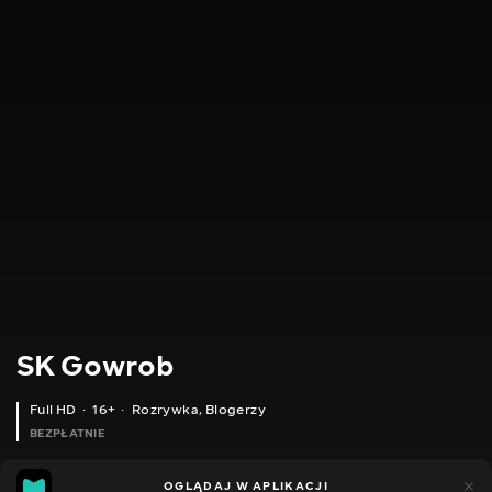
SK Gowrob
Full HD
16+
Rozrywka
,
Blogerzy
BEZPŁATNIE
11
13
OGLĄDAJ W APLIKACJI