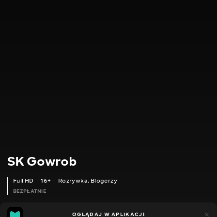
SK Gowrob
Full HD
16+
Rozrywka
,
Blogerzy
BEZPŁATNIE
11
13
OGLĄDAJ W APLIKACJI