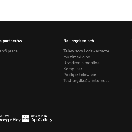
a partnerów
Na urządzeniach
półpraca
Telewizory i odtwarzacze
multimedialne
Urządzenia mobilne
Komputer
Podłącz telewizor
Test prędkości internetu