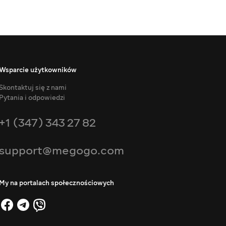
Wsparcie użytkowników
Skontaktuj się z nami
Pytania i odpowiedzi
+1 (347) 343 27 82
support@megogo.com
My na portalach społecznościowych