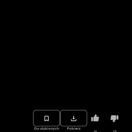
Do ulubionych
Pobierz
11
13