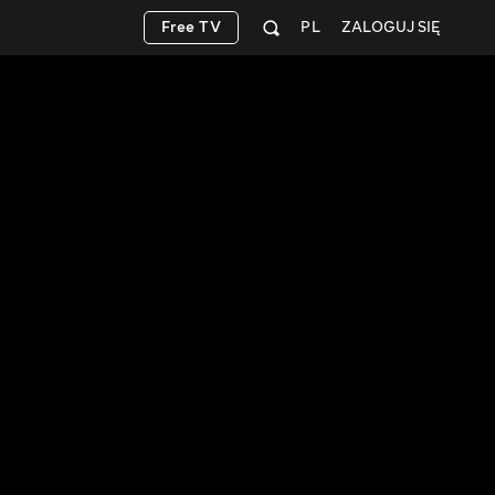
Free TV
PL
ZALOGUJ SIĘ