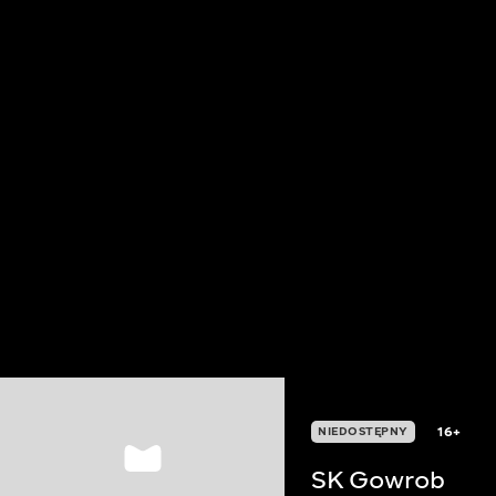
16+
NIEDOSTĘPNY
SK Gowrob