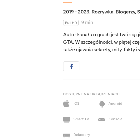
2019 - 2023
,
Rozrywka
,
Blogerzy
,
S
9 min
Full HD
Autor kanału o grach jest twórcą 
GTA. W szczególności, w piątej częś
także ujawnia sekrety, mity, fakty i
DOSTĘPNE NA URZĄDZENIACH
iOS
Android
Smart TV
Konsole
Dekodery