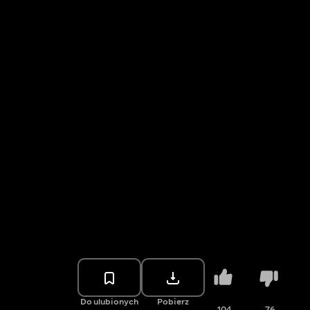
Do ulubionych
Pobierz
104
76