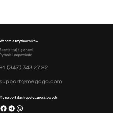
Wsparcie użytkowników
Skontaktuj się z nami
Pytania i odpowiedzi
+1 (347) 343 27 82
support@megogo.com
My na portalach społecznościowych