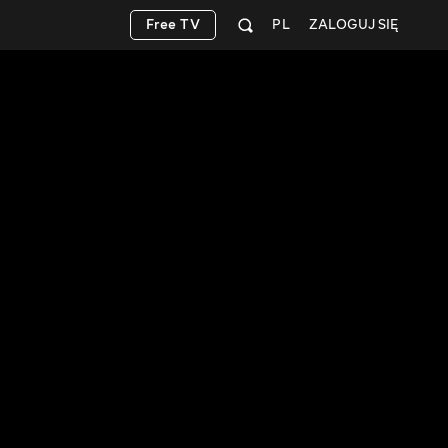
Free TV
PL
ZALOGUJ SIĘ