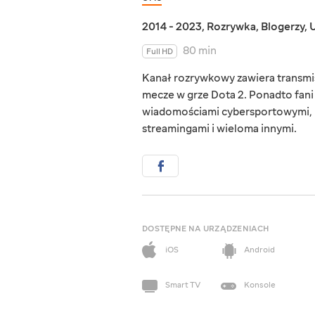
2014 - 2023
,
Rozrywka
,
Blogerzy
,
U
80 min
Full HD
Kanał rozrywkowy zawiera transmi
mecze w grze Dota 2. Ponadto fani 
wiadomościami cybersportowymi, r
streamingami i wieloma innymi.
DOSTĘPNE NA URZĄDZENIACH
iOS
Android
Smart TV
Konsole