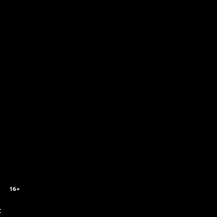
16+
c