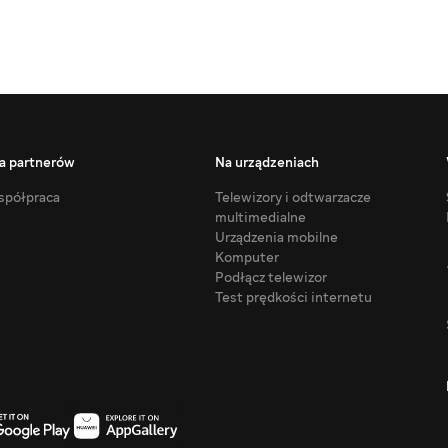
a partnerów
Na urządzeniach
półpraca
Telewizory i odtwarzacze
multimedialne
Urządzenia mobilne
Komputer
Podłącz telewizor
Test prędkości internetu