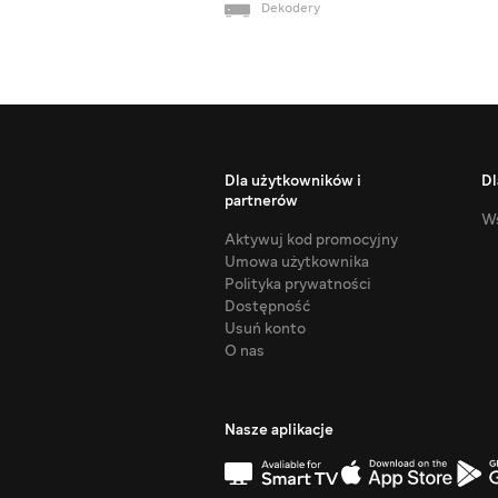
Dekodery
Dla użytkowników i
Dl
partnerów
Ws
Aktywuj kod promocyjny
Umowa użytkownika
Polityka prywatności
Dostępność
Usuń konto
O nas
Nasze aplikacje