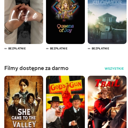
BEZPŁATNIE
BEZPŁATNIE
BEZPŁATNIE
Filmy dostępne za darmo
WSZYSTKIE