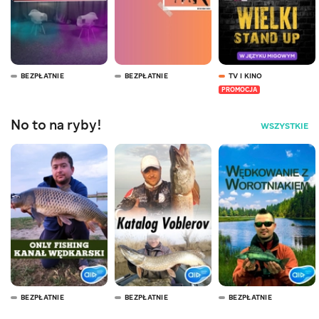
BEZPŁATNIE
BEZPŁATNIE
TV I KINO
PROMOCJA
No to na ryby!
WSZYSTKIE
BEZPŁATNIE
BEZPŁATNIE
BEZPŁATNIE