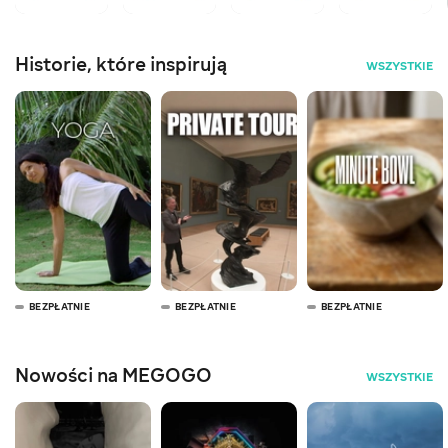
Historie, które inspirują
WSZYSTKIE
BEZPŁATNIE
BEZPŁATNIE
BEZPŁATNIE
Nowości na MEGOGO
WSZYSTKIE