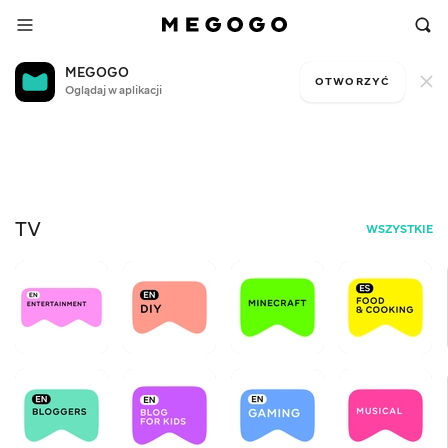
MEGOGO
OTWORZYĆ
Oglądaj w aplikacji
Free television
My
+6
D
BEZ
TV
WSZYSTKIE