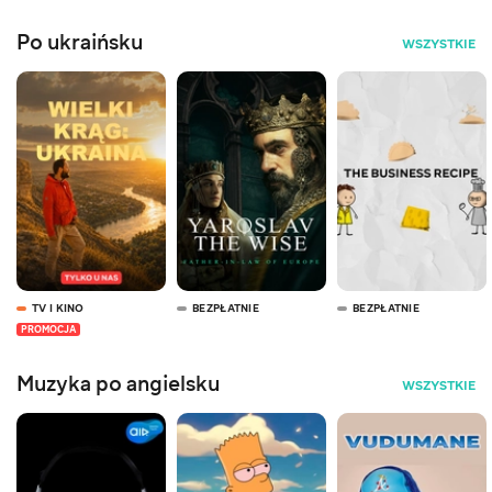
Po ukraińsku
WSZYSTKIE
TV I KINO
BEZPŁATNIE
BEZPŁATNIE
PROMOCJA
Muzyka po angielsku
WSZYSTKIE