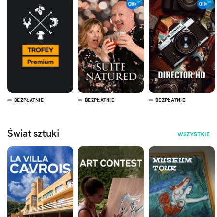
BEZPŁATNIE
BEZPŁATNIE
BEZPŁATNIE
Świat sztuki
WSZYSTKIE