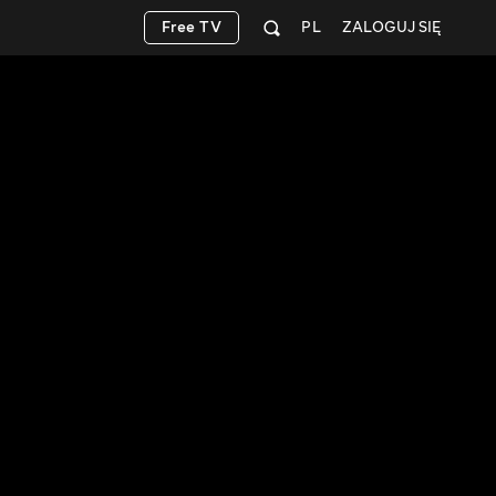
Free TV
PL
ZALOGUJ SIĘ