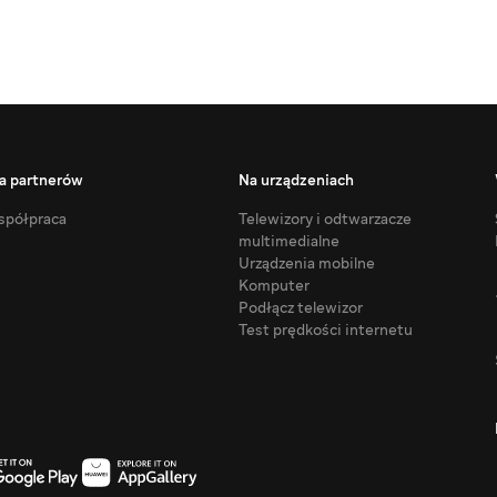
a partnerów
Na urządzeniach
półpraca
Telewizory i odtwarzacze
multimedialne
Urządzenia mobilne
Komputer
Podłącz telewizor
Test prędkości internetu