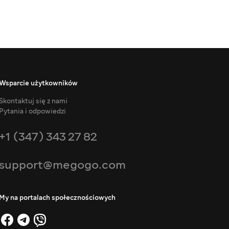
Wsparcie użytkowników
Skontaktuj się z nami
Pytania i odpowiedzi
+1 (347) 343 27 82
support@megogo.com
My na portalach społecznościowych