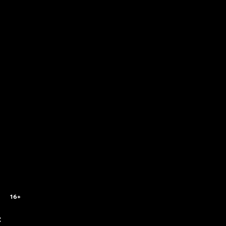
16+
c