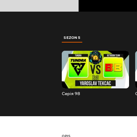
SEZON 5
Серія 98
OPIS