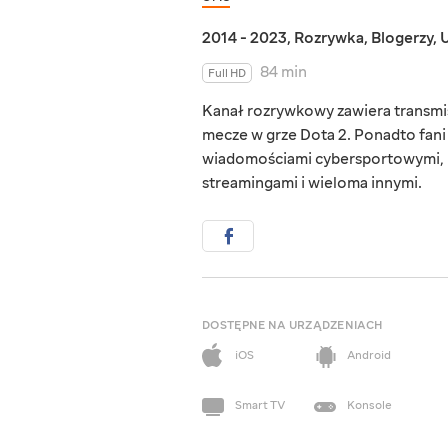
2014 - 2023
,
Rozrywka
,
Blogerzy
,
U
84 min
Full HD
Kanał rozrywkowy zawiera transmi
mecze w grze Dota 2. Ponadto fani 
wiadomościami cybersportowymi, r
streamingami i wieloma innymi.
DOSTĘPNE NA URZĄDZENIACH
iOS
Android
Smart TV
Konsole