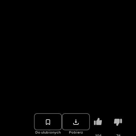
Do ulubionych
Pobierz
104
76