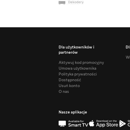
Dekodery
Dla użytkowników i
Dl
partnerów
Ws
Aktywuj kod promocyjny
Umowa użytkownika
Polityka prywatności
Dostępność
Usuń konto
O nas
Nasze aplikacje