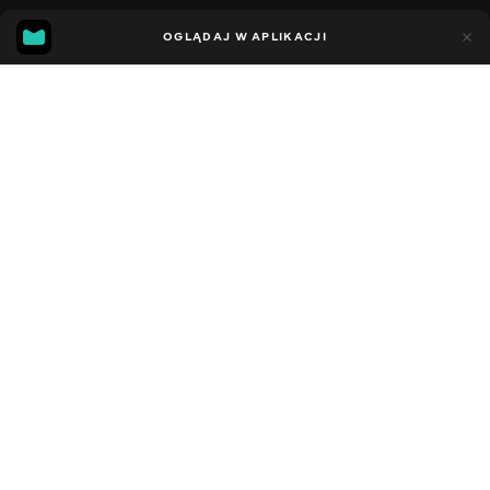
11
7
OGLĄDAJ W APLIKACJI
Dodano do ulubionych
UDOSTĘPNIJ
Sezon 5
Facebook
Kopiuj link
СЕРІЯ 39
СЕРІЯ 38
2021 - 2023
,
Stany Zjednoczone
Dziecięce
,
Rozrywka
,
Blogerzy
DŹWIĘK
Angielski
DOSTĘPNE
iOS,
Android,
Smart TV,
Konsole,
Odtwarzacz multimedialny