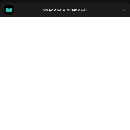
11
7
OGLĄDAJ W APLIKACJI
Dodano do ulubionych
UDOSTĘPNIJ
Sezon 5
Facebook
Kopiuj link
СЕРІЯ 63
СЕРІЯ 62
2021 - 2023
,
Stany Zjednoczone
Dziecięce
,
Rozrywka
,
Blogerzy
DŹWIĘK
Angielski
DOSTĘPNE
iOS,
Android,
Smart TV,
Konsole,
Odtwarzacz multimedialny