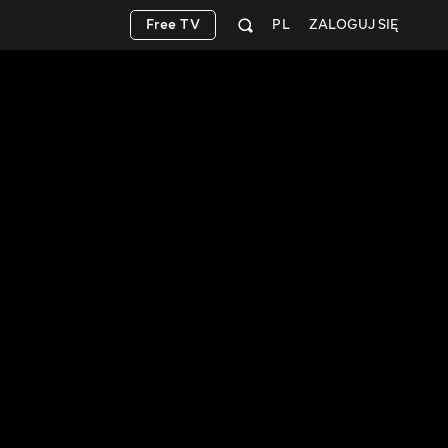
Free TV
PL
ZALOGUJ SIĘ