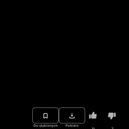
Do ulubionych
Pobierz
11
7