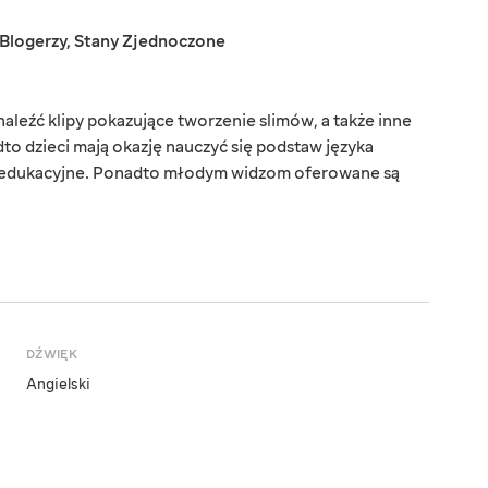
Blogerzy
,
Stany Zjednoczone
leźć klipy pokazujące tworzenie slimów, a także inne
to dzieci mają okazję nauczyć się podstaw języka
i edukacyjne. Ponadto młodym widzom oferowane są
DŹWIĘK
Angielski