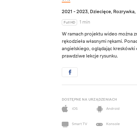
2021 - 2023
,
Dziecięce
,
Rozrywka
,
1 min
Full HD
W ramach projektu wideo można zna
rękodzieła własnymi rękami. Ponad
angielskiego, oglądając kreskówk
prawdziwe lekcje rysunku.
DOSTĘPNE NA URZĄDZENIACH
iOS
Android
Smart TV
Konsole