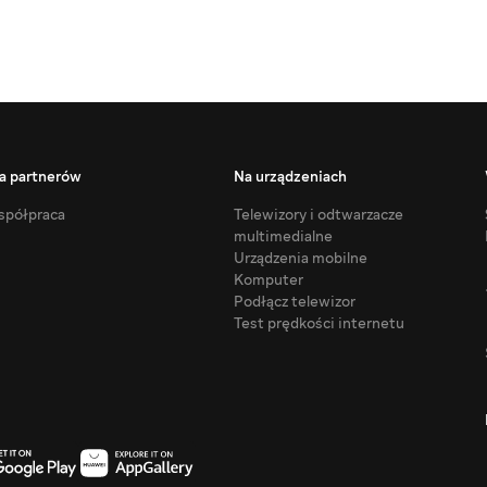
a partnerów
Na urządzeniach
półpraca
Telewizory i odtwarzacze
multimedialne
Urządzenia mobilne
Komputer
Podłącz telewizor
Test prędkości internetu