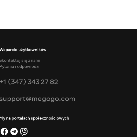
Wsparcie użytkowników
Skontaktuj się z nami
Pytania i odpowiedzi
+1 (347) 343 27 82
support@megogo.com
My na portalach społecznościowych