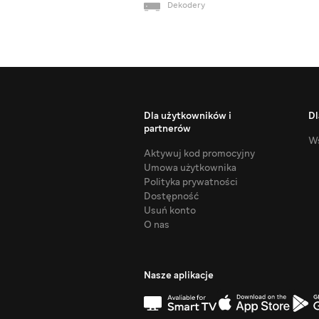
Dekodery
Dla użytkowników i
Dl
partnerów
Ws
Aktywuj kod promocyjny
Umowa użytkownika
Polityka prywatności
Dostępność
Usuń konto
O nas
Nasze aplikacje