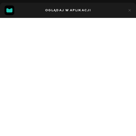
11
7
OGLĄDAJ W APLIKACJI
Dodano do ulubionych
UDOSTĘPNIJ
Sezon 5
Facebook
Kopiuj link
СЕРІЯ 68
СЕРІЯ 67
2021 - 2023
,
Stany Zjednoczone
Dziecięce
,
Rozrywka
,
Blogerzy
DŹWIĘK
Angielski
DOSTĘPNE
iOS,
Android,
Smart TV,
Konsole,
Odtwarzacz multimedialny