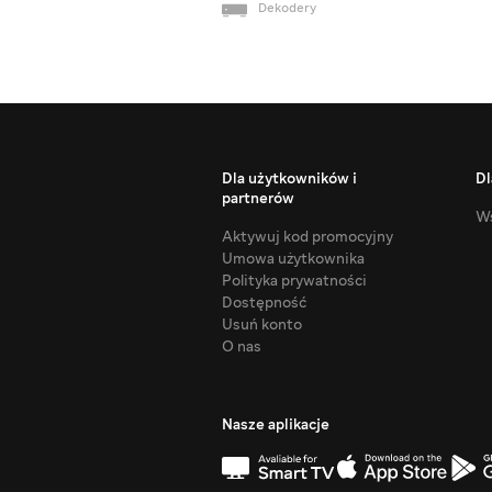
Dekodery
Dla użytkowników i
Dl
partnerów
Ws
Aktywuj kod promocyjny
Umowa użytkownika
Polityka prywatności
Dostępność
Usuń konto
O nas
Nasze aplikacje