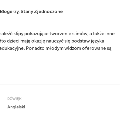
Blogerzy
,
Stany Zjednoczone
leźć klipy pokazujące tworzenie slimów, a także inne
to dzieci mają okazję nauczyć się podstaw języka
i edukacyjne. Ponadto młodym widzom oferowane są
DŹWIĘK
Angielski