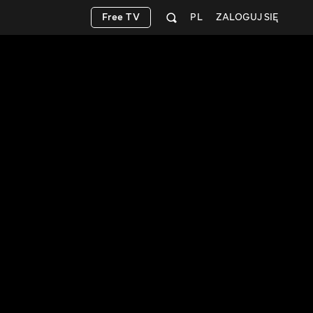
Free TV
PL
ZALOGUJ SIĘ