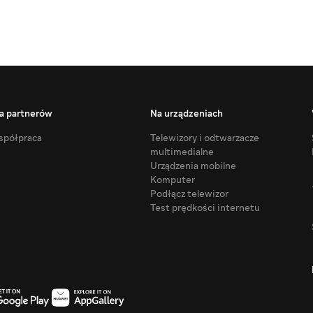
a partnerów
Na urządzeniach
półpraca
Telewizory i odtwarzacze
multimedialne
Urządzenia mobilne
Komputer
Podłącz telewizor
Test prędkości internetu