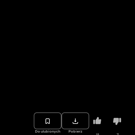
Do ulubionych
Pobierz
11
7