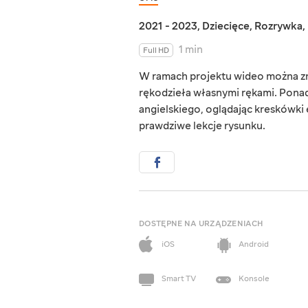
2021 - 2023
,
Dziecięce
,
Rozrywka
,
1 min
Full HD
W ramach projektu wideo można zna
rękodzieła własnymi rękami. Ponad
angielskiego, oglądając kreskówk
prawdziwe lekcje rysunku.
DOSTĘPNE NA URZĄDZENIACH
iOS
Android
Smart TV
Konsole