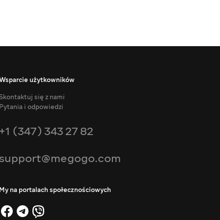
Wsparcie użytkowników
Skontaktuj się z nami
Pytania i odpowiedzi
+1 (347) 343 27 82
support@megogo.com
My na portalach społecznościowych