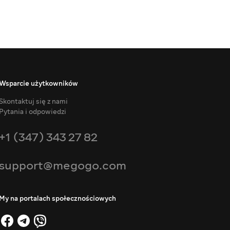
Wsparcie użytkowników
Skontaktuj się z nami
Pytania i odpowiedzi
+1 (347) 343 27 82
support@megogo.com
My na portalach społecznościowych