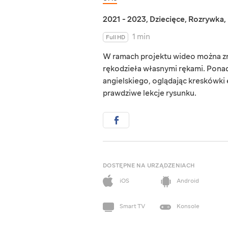
2021 - 2023
,
Dziecięce
,
Rozrywka
,
1 min
Full HD
W ramach projektu wideo można zna
rękodzieła własnymi rękami. Ponad
angielskiego, oglądając kreskówk
prawdziwe lekcje rysunku.
DOSTĘPNE NA URZĄDZENIACH
iOS
Android
Smart TV
Konsole