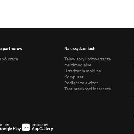
a partnerów
Na urządzeniach
półpraca
Telewizory i odtwarzacze
multimedialne
Urządzenia mobilne
Komputer
Podłącz telewizor
Test prędkości internetu