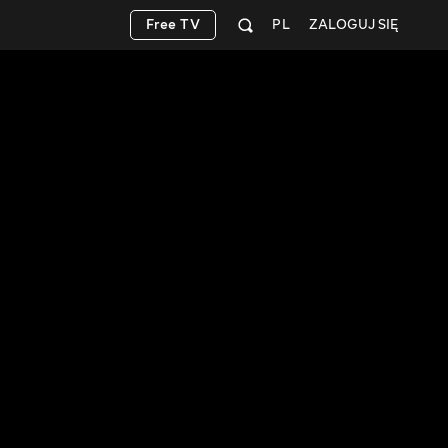
Free TV
PL
ZALOGUJ SIĘ