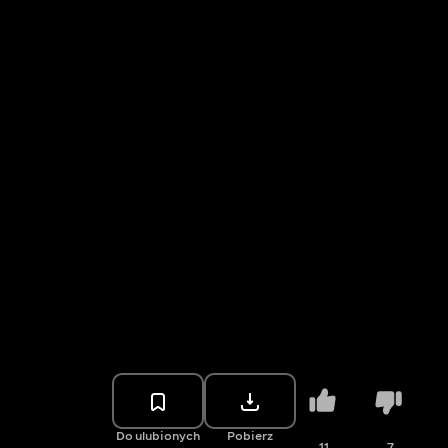
Do ulubionych
Pobierz
11
7