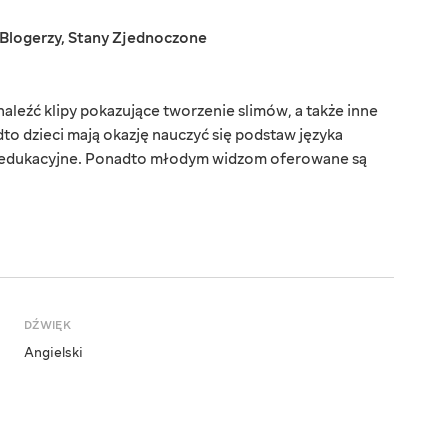
Blogerzy
,
Stany Zjednoczone
leźć klipy pokazujące tworzenie slimów, a także inne
to dzieci mają okazję nauczyć się podstaw języka
i edukacyjne. Ponadto młodym widzom oferowane są
DŹWIĘK
Angielski