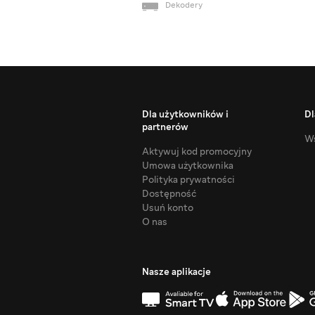
Dekodery
Dla użytkowników i
Dl
partnerów
Ws
Aktywuj kod promocyjny
Umowa użytkownika
Polityka prywatności
Dostępność
Usuń konto
O nas
Nasze aplikacje