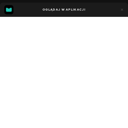
11
7
OGLĄDAJ W APLIKACJI
Dodano do ulubionych
UDOSTĘPNIJ
Sezon 5
Facebook
Kopiuj link
СЕРІЯ 65
СЕРІЯ 64
2021 - 2023
,
Stany Zjednoczone
Dziecięce
,
Rozrywka
,
Blogerzy
DŹWIĘK
Angielski
DOSTĘPNE
iOS,
Android,
Smart TV,
Konsole,
Odtwarzacz multimedialny