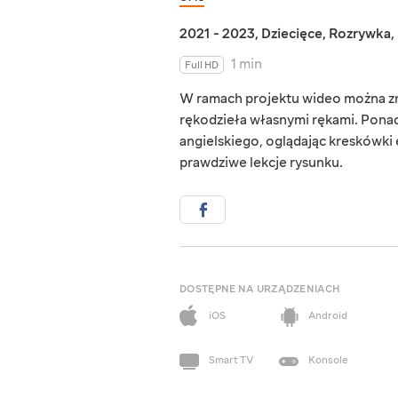
2021 - 2023
,
Dziecięce
,
Rozrywka
,
1 min
Full HD
W ramach projektu wideo można zna
rękodzieła własnymi rękami. Ponad
angielskiego, oglądając kreskówk
prawdziwe lekcje rysunku.
DOSTĘPNE NA URZĄDZENIACH
iOS
Android
Smart TV
Konsole