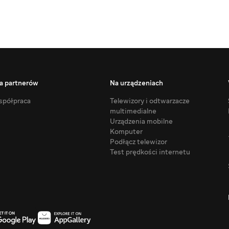
a partnerów
Na urządzeniach
półpraca
Telewizory i odtwarzacze
multimedialne
Urządzenia mobilne
Komputer
Podłącz telewizor
Test prędkości internetu