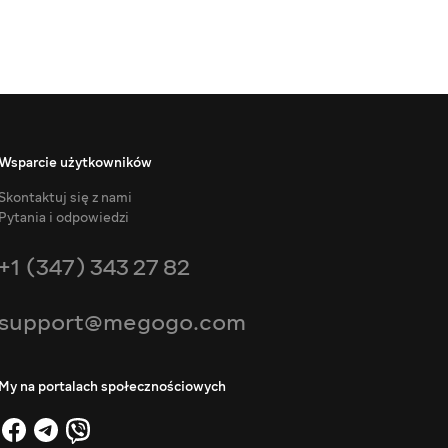
Wsparcie użytkowników
Skontaktuj się z nami
Pytania i odpowiedzi
+1 (347) 343 27 82
support@megogo.com
My na portalach społecznościowych