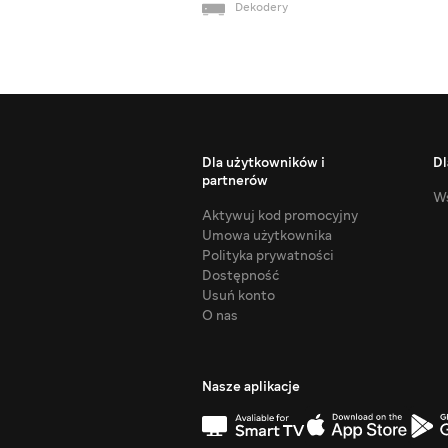
Dekodery
Dla użytkowników i
Dl
partnerów
Ws
Aktywuj kod promocyjny
Umowa użytkownika
Polityka prywatności
Dostępność
Usuń konto
O nas
Nasze aplikacje