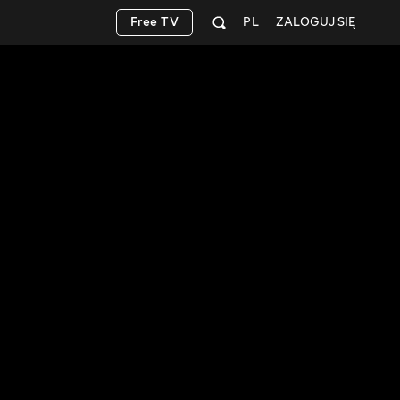
Free TV
PL
ZALOGUJ SIĘ