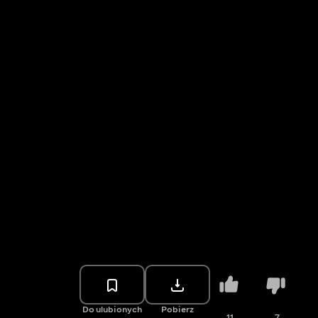
Do ulubionych
Pobierz
11
7