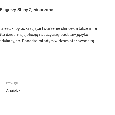
Blogerzy
,
Stany Zjednoczone
leźć klipy pokazujące tworzenie slimów, a także inne
to dzieci mają okazję nauczyć się podstaw języka
i edukacyjne. Ponadto młodym widzom oferowane są
DŹWIĘK
Angielski