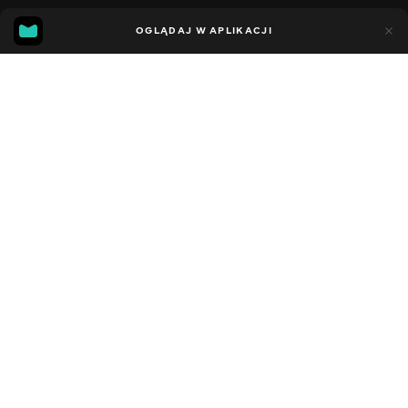
11
7
OGLĄDAJ W APLIKACJI
Dodano do ulubionych
UDOSTĘPNIJ
Sezon 5
Facebook
Kopiuj link
СЕРІЯ 137
СЕРІЯ 136
2021 - 2023
,
Stany Zjednoczone
Dziecięce
,
Rozrywka
,
Blogerzy
DŹWIĘK
Angielski
DOSTĘPNE
iOS,
Android,
Smart TV,
Konsole,
Odtwarzacz multimedialny