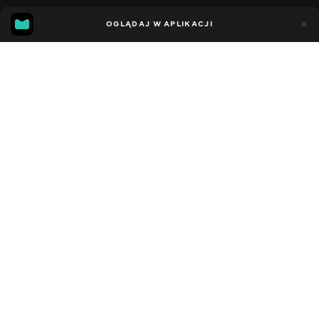
11
7
OGLĄDAJ W APLIKACJI
Dodano do ulubionych
UDOSTĘPNIJ
Sezon 5
Facebook
Kopiuj link
СЕРІЯ 173
СЕРІЯ 172
2021 - 2023
,
Stany Zjednoczone
Dziecięce
,
Rozrywka
,
Blogerzy
DŹWIĘK
Angielski
DOSTĘPNE
iOS,
Android,
Smart TV,
Konsole,
Odtwarzacz multimedialny