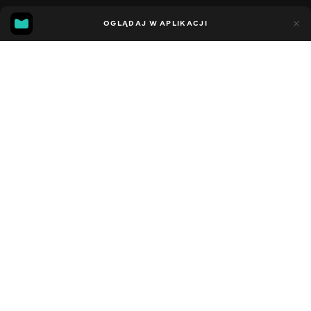
11
7
OGLĄDAJ W APLIKACJI
Dodano do ulubionych
UDOSTĘPNIJ
Sezon 5
Facebook
Kopiuj link
СЕРІЯ 6
СЕРІЯ 5
2021 - 2023
,
Stany Zjednoczone
Dziecięce
,
Rozrywka
,
Blogerzy
DŹWIĘK
Angielski
DOSTĘPNE
iOS,
Android,
Smart TV,
Konsole,
Odtwarzacz multimedialny