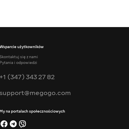
Wsparcie użytkowników
Skontaktuj się z nami
Pytania i odpowiedzi
+1 (347) 343 27 82
support@megogo.com
My na portalach społecznościowych