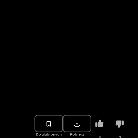
Do ulubionych
Pobierz
11
7