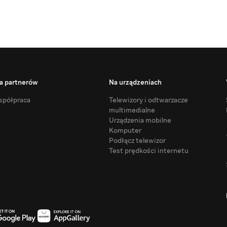
a partnerów
Na urządzeniach
półpraca
Telewizory i odtwarzacze
multimedialne
Urządzenia mobilne
Komputer
Podłącz telewizor
Test prędkości internetu