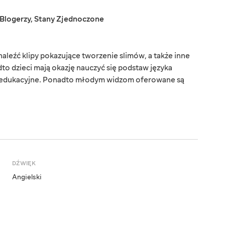
Blogerzy
,
Stany Zjednoczone
leźć klipy pokazujące tworzenie slimów, a także inne
to dzieci mają okazję nauczyć się podstaw języka
i edukacyjne. Ponadto młodym widzom oferowane są
DŹWIĘK
Angielski