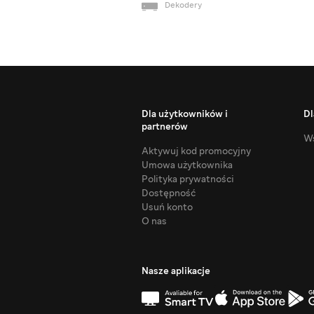
Dekodery
Dla użytkowników i
Dl
partnerów
Ws
Aktywuj kod promocyjny
Umowa użytkownika
Polityka prywatności
Dostępność
Usuń konto
O nas
Nasze aplikacje