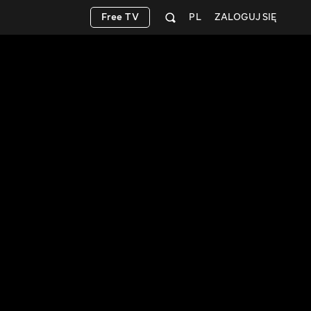
Free TV
PL
ZALOGUJ SIĘ