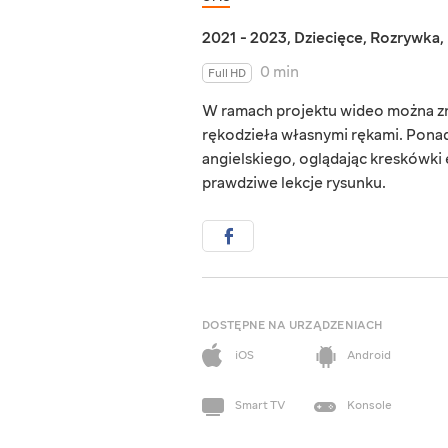
2021 - 2023
,
Dziecięce
,
Rozrywka
,
0 min
Full HD
W ramach projektu wideo można zna
rękodzieła własnymi rękami. Ponad
angielskiego, oglądając kreskówk
prawdziwe lekcje rysunku.
DOSTĘPNE NA URZĄDZENIACH
iOS
Android
Smart TV
Konsole